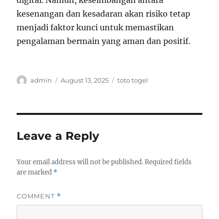
digital. Namun, keseimbangan antara
kesenangan dan kesadaran akan risiko tetap
menjadi faktor kunci untuk memastikan
pengalaman bermain yang aman dan positif.
Author
Posted
Tags
admin
August 13, 2025
toto togel
on
Leave a Reply
Your email address will not be published.
Required fields
are marked
*
COMMENT
*