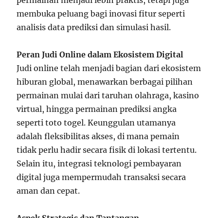
permainan menjadi lebih praktis, tetapi juga
membuka peluang bagi inovasi fitur seperti
analisis data prediksi dan simulasi hasil.
Peran Judi Online dalam Ekosistem Digital
Judi online telah menjadi bagian dari ekosistem
hiburan global, menawarkan berbagai pilihan
permainan mulai dari taruhan olahraga, kasino
virtual, hingga permainan prediksi angka
seperti toto togel. Keunggulan utamanya
adalah fleksibilitas akses, di mana pemain
tidak perlu hadir secara fisik di lokasi tertentu.
Selain itu, integrasi teknologi pembayaran
digital juga mempermudah transaksi secara
aman dan cepat.