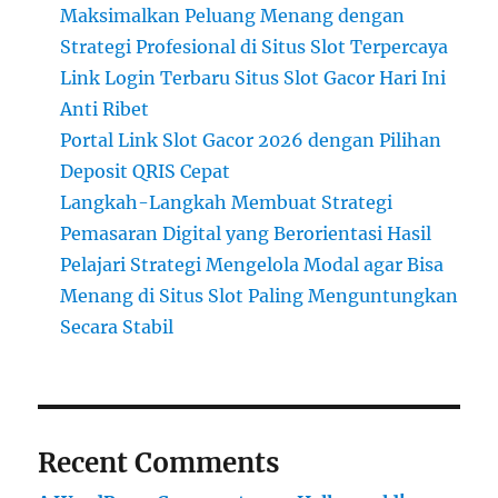
Maksimalkan Peluang Menang dengan
Strategi Profesional di Situs Slot Terpercaya
Link Login Terbaru Situs Slot Gacor Hari Ini
Anti Ribet
Portal Link Slot Gacor 2026 dengan Pilihan
Deposit QRIS Cepat
Langkah-Langkah Membuat Strategi
Pemasaran Digital yang Berorientasi Hasil
Pelajari Strategi Mengelola Modal agar Bisa
Menang di Situs Slot Paling Menguntungkan
Secara Stabil
Recent Comments