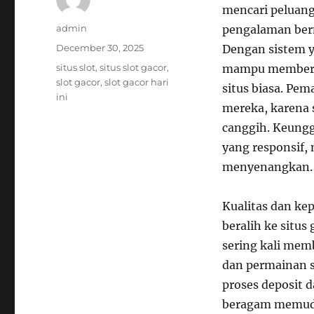
mencari peluan
Author
admin
pengalaman ber
Posted
December 30, 2025
Dengan sistem ya
on
Tags
situs slot
,
situs slot gacor
,
mampu memberik
slot gacor
,
slot gacor hari
situs biasa. Pe
ini
mereka, karena 
canggih. Keungg
yang responsif
menyenangkan.
Kualitas dan ke
beralih ke situs
sering kali memb
dan permainan sl
proses deposit 
beragam memuda