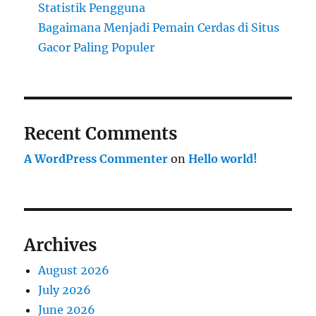
Statistik Pengguna
Bagaimana Menjadi Pemain Cerdas di Situs
Gacor Paling Populer
Recent Comments
A WordPress Commenter
on
Hello world!
Archives
August 2026
July 2026
June 2026