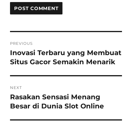
Post
PREVIOUS
navigation
Inovasi Terbaru yang Membuat
Previous
post:
Situs Gacor Semakin Menarik
NEXT
Rasakan Sensasi Menang
Next
post:
Besar di Dunia Slot Online