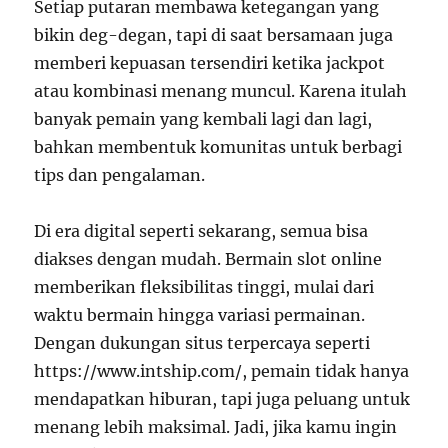
Setiap putaran membawa ketegangan yang
bikin deg-degan, tapi di saat bersamaan juga
memberi kepuasan tersendiri ketika jackpot
atau kombinasi menang muncul. Karena itulah
banyak pemain yang kembali lagi dan lagi,
bahkan membentuk komunitas untuk berbagi
tips dan pengalaman.
Di era digital seperti sekarang, semua bisa
diakses dengan mudah. Bermain slot online
memberikan fleksibilitas tinggi, mulai dari
waktu bermain hingga variasi permainan.
Dengan dukungan situs terpercaya seperti
https://www.intship.com/, pemain tidak hanya
mendapatkan hiburan, tapi juga peluang untuk
menang lebih maksimal. Jadi, jika kamu ingin