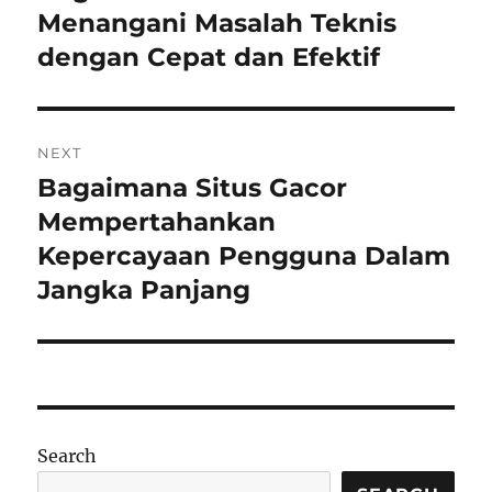
post:
Menangani Masalah Teknis
dengan Cepat dan Efektif
NEXT
Bagaimana Situs Gacor
Next
post:
Mempertahankan
Kepercayaan Pengguna Dalam
Jangka Panjang
Search