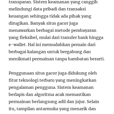
transparan. Sistem keamanan yang canggih
melindungi data pribadi dan transaksi
keuangan sehingga tidak ada pihak yang
dirugikan. Banyak situs gacor juga
menawarkan berbagai metode pembayaran
yang fleksibel, mulai dari transfer bank hingga
e-wallet. Hal ini memudahkan pemain dari
berbagai kalangan untuk bergabung dan
menikmati permainan tanpa hambatan berarti.
Penggunaan situs gacor juga didukung oleh
fitur teknologi terbaru yang meningkatkan
pengalaman pengguna. Sistem keamanan
berlapis dan algoritma acak memastikan
permainan berlangsung adil dan jujur. Selain
itu, tampilan antarmuka yang menarik dan