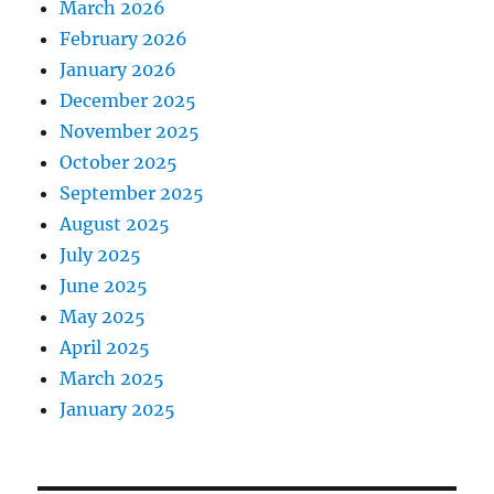
March 2026
February 2026
January 2026
December 2025
November 2025
October 2025
September 2025
August 2025
July 2025
June 2025
May 2025
April 2025
March 2025
January 2025