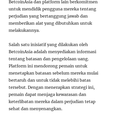
BetcoinAsia dan platform lain berkomitmen
untuk mendidik pengguna mereka tentang
perjudian yang bertanggung jawab dan
memberikan alat yang dibutuhkan untuk
melakukannya.
Salah satu inisiatif yang dilakukan oleh
BetcoinAsia adalah menyediakan informasi
tentang batasan dan pengelolaan uang.
Platform ini mendorong pemain untuk
menetapkan batasan sebelum mereka mulai
bertaruh dan untuk tidak melebihi batas
tersebut. Dengan menerapkan strategi ini,
pemain dapat menjaga kewarasan dan
keterlibatan mereka dalam perjudian tetap
sehat dan menyenangkan.