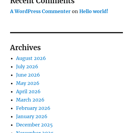
Recent Comments
A WordPress Commenter
on
Hello world!
Archives
August 2026
July 2026
June 2026
May 2026
April 2026
March 2026
February 2026
January 2026
December 2025