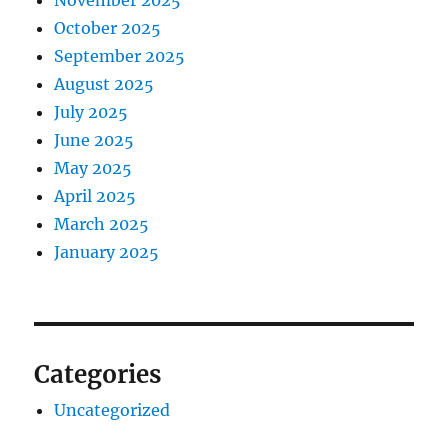
November 2025
October 2025
September 2025
August 2025
July 2025
June 2025
May 2025
April 2025
March 2025
January 2025
Categories
Uncategorized