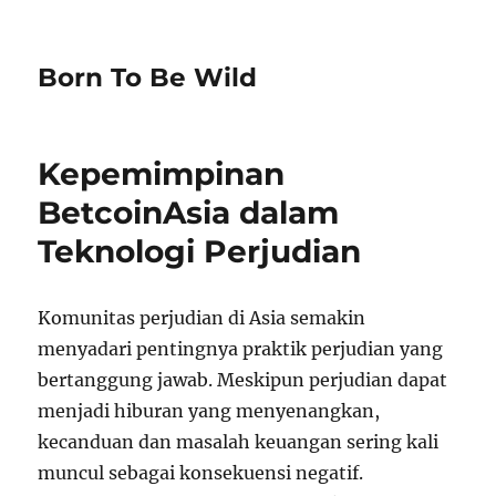
Born To Be Wild
Kepemimpinan
BetcoinAsia dalam
Teknologi Perjudian
Komunitas perjudian di Asia semakin
menyadari pentingnya praktik perjudian yang
bertanggung jawab. Meskipun perjudian dapat
menjadi hiburan yang menyenangkan,
kecanduan dan masalah keuangan sering kali
muncul sebagai konsekuensi negatif.