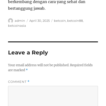
berkembang dengan cara yang sehat dan
bertanggung jawab.
Author
Posted
Tags
admin
April 30, 2025
betcoin
,
betcoin88
,
on
betcoinasia
Leave a Reply
Your email address will not be published.
Required fields
are marked
*
COMMENT
*