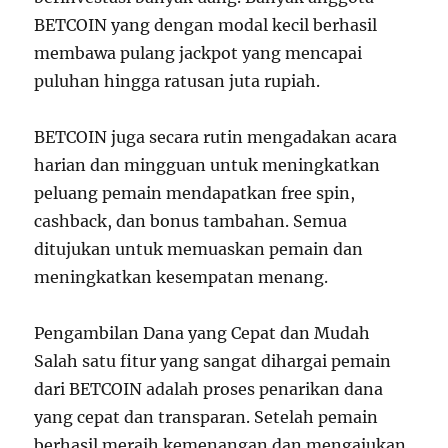
BETCOIN yang dengan modal kecil berhasil
membawa pulang jackpot yang mencapai
puluhan hingga ratusan juta rupiah.
BETCOIN juga secara rutin mengadakan acara
harian dan mingguan untuk meningkatkan
peluang pemain mendapatkan free spin,
cashback, dan bonus tambahan. Semua
ditujukan untuk memuaskan pemain dan
meningkatkan kesempatan menang.
Pengambilan Dana yang Cepat dan Mudah
Salah satu fitur yang sangat dihargai pemain
dari BETCOIN adalah proses penarikan dana
yang cepat dan transparan. Setelah pemain
berhasil meraih kemenangan dan mengajukan