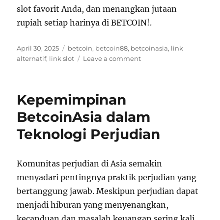
slot favorit Anda, dan menangkan jutaan
rupiah setiap harinya di BETCOIN!.
Posted
Tags
April 30, 2025
betcoin
,
betcoin88
,
betcoinasia
,
link
on
on
alternatif
,
link slot
Leave a comment
Slot
Gacor
Hari
Kepemimpinan
Ini
di
BetcoinAsia dalam
BETCOIN,
Teknologi Perjudian
Cuan
Gak
Perlu
Nunggu
Komunitas perjudian di Asia semakin
Besok!
menyadari pentingnya praktik perjudian yang
bertanggung jawab. Meskipun perjudian dapat
menjadi hiburan yang menyenangkan,
kecanduan dan masalah keuangan sering kali