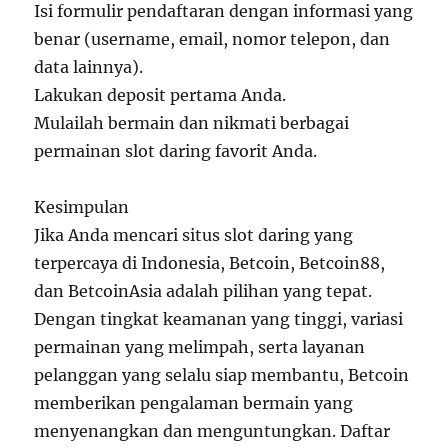
Isi formulir pendaftaran dengan informasi yang
benar (username, email, nomor telepon, dan
data lainnya).
Lakukan deposit pertama Anda.
Mulailah bermain dan nikmati berbagai
permainan slot daring favorit Anda.
Kesimpulan
Jika Anda mencari situs slot daring yang
terpercaya di Indonesia, Betcoin, Betcoin88,
dan BetcoinAsia adalah pilihan yang tepat.
Dengan tingkat keamanan yang tinggi, variasi
permainan yang melimpah, serta layanan
pelanggan yang selalu siap membantu, Betcoin
memberikan pengalaman bermain yang
menyenangkan dan menguntungkan. Daftar