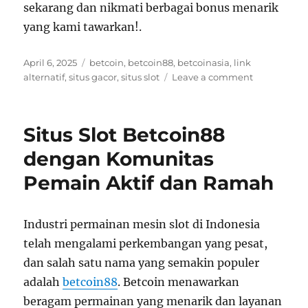
sekarang dan nikmati berbagai bonus menarik
yang kami tawarkan!.
Posted
Tags
April 6, 2025
betcoin
,
betcoin88
,
betcoinasia
,
link
on
on
alternatif
,
situs gacor
,
situs slot
Leave a comment
Betcoinasia
Slot
Online
Situs Slot Betcoin88
Penuh
Warna
dengan Komunitas
dengan
Pemain Aktif dan Ramah
Desain
Interaktif
dan
Menarik
Industri permainan mesin slot di Indonesia
telah mengalami perkembangan yang pesat,
dan salah satu nama yang semakin populer
adalah
betcoin88
. Betcoin menawarkan
beragam permainan yang menarik dan layanan