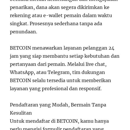
penarikan, dana akan segera dikirimkan ke
rekening atau e-wallet pemain dalam waktu
singkat. Prosesnya sederhana tanpa ada
penundaan.
BETCOIN menawarkan layanan pelanggan 24
jam yang siap membantu setiap kebutuhan dan
pertanyaan dari pemain. Melalui live chat,
WhatsApp, atau Telegram, tim dukungan
BETCOIN selalu tersedia untuk memberikan
layanan yang profesional dan responsif.
Pendaftaran yang Mudah, Bermain Tanpa
Kesulitan
Untuk mendaftar di BETCOIN, kamu hanya
perlu mengisi formulir pendaftaran yang