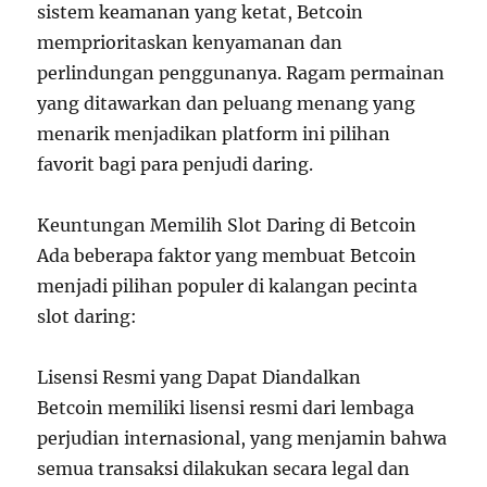
sistem keamanan yang ketat, Betcoin
memprioritaskan kenyamanan dan
perlindungan penggunanya. Ragam permainan
yang ditawarkan dan peluang menang yang
menarik menjadikan platform ini pilihan
favorit bagi para penjudi daring.
Keuntungan Memilih Slot Daring di Betcoin
Ada beberapa faktor yang membuat Betcoin
menjadi pilihan populer di kalangan pecinta
slot daring:
Lisensi Resmi yang Dapat Diandalkan
Betcoin memiliki lisensi resmi dari lembaga
perjudian internasional, yang menjamin bahwa
semua transaksi dilakukan secara legal dan