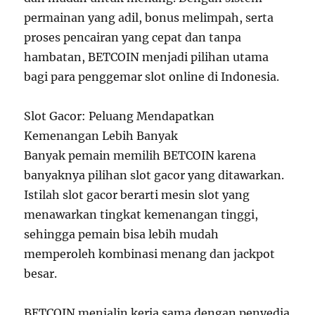
permainan yang adil, bonus melimpah, serta
proses pencairan yang cepat dan tanpa
hambatan, BETCOIN menjadi pilihan utama
bagi para penggemar slot online di Indonesia.
Slot Gacor: Peluang Mendapatkan
Kemenangan Lebih Banyak
Banyak pemain memilih BETCOIN karena
banyaknya pilihan slot gacor yang ditawarkan.
Istilah slot gacor berarti mesin slot yang
menawarkan tingkat kemenangan tinggi,
sehingga pemain bisa lebih mudah
memperoleh kombinasi menang dan jackpot
besar.
BETCOIN menjalin kerja sama dengan penyedia