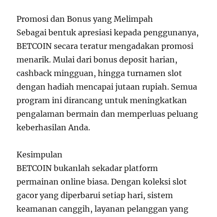
Promosi dan Bonus yang Melimpah
Sebagai bentuk apresiasi kepada penggunanya,
BETCOIN secara teratur mengadakan promosi
menarik. Mulai dari bonus deposit harian,
cashback mingguan, hingga turnamen slot
dengan hadiah mencapai jutaan rupiah. Semua
program ini dirancang untuk meningkatkan
pengalaman bermain dan memperluas peluang
keberhasilan Anda.
Kesimpulan
BETCOIN bukanlah sekadar platform
permainan online biasa. Dengan koleksi slot
gacor yang diperbarui setiap hari, sistem
keamanan canggih, layanan pelanggan yang