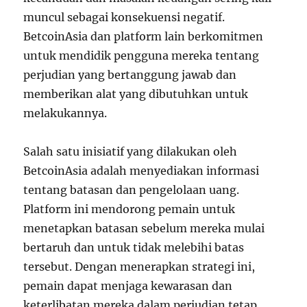
muncul sebagai konsekuensi negatif.
BetcoinAsia dan platform lain berkomitmen
untuk mendidik pengguna mereka tentang
perjudian yang bertanggung jawab dan
memberikan alat yang dibutuhkan untuk
melakukannya.
Salah satu inisiatif yang dilakukan oleh
BetcoinAsia adalah menyediakan informasi
tentang batasan dan pengelolaan uang.
Platform ini mendorong pemain untuk
menetapkan batasan sebelum mereka mulai
bertaruh dan untuk tidak melebihi batas
tersebut. Dengan menerapkan strategi ini,
pemain dapat menjaga kewarasan dan
keterlibatan mereka dalam perjudian tetap