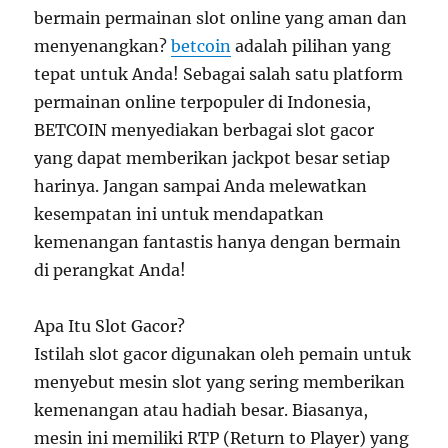
bermain permainan slot online yang aman dan
menyenangkan?
betcoin
adalah pilihan yang
tepat untuk Anda! Sebagai salah satu platform
permainan online terpopuler di Indonesia,
BETCOIN menyediakan berbagai slot gacor
yang dapat memberikan jackpot besar setiap
harinya. Jangan sampai Anda melewatkan
kesempatan ini untuk mendapatkan
kemenangan fantastis hanya dengan bermain
di perangkat Anda!
Apa Itu Slot Gacor?
Istilah slot gacor digunakan oleh pemain untuk
menyebut mesin slot yang sering memberikan
kemenangan atau hadiah besar. Biasanya,
mesin ini memiliki RTP (Return to Player) yang