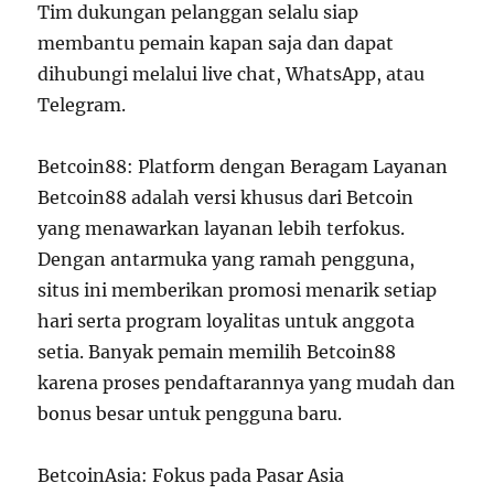
Tim dukungan pelanggan selalu siap
membantu pemain kapan saja dan dapat
dihubungi melalui live chat, WhatsApp, atau
Telegram.
Betcoin88: Platform dengan Beragam Layanan
Betcoin88 adalah versi khusus dari Betcoin
yang menawarkan layanan lebih terfokus.
Dengan antarmuka yang ramah pengguna,
situs ini memberikan promosi menarik setiap
hari serta program loyalitas untuk anggota
setia. Banyak pemain memilih Betcoin88
karena proses pendaftarannya yang mudah dan
bonus besar untuk pengguna baru.
BetcoinAsia: Fokus pada Pasar Asia