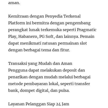
aman.
Kemitraan dengan Penyedia Terkenal
Platform ini bermitra dengan pengembang
perangkat lunak terkemuka seperti Pragmatic
Play, Habanero, PG Soft, dan lainnya. Pemain
dapat menikmati ratusan permainan slot
dengan berbagai tema dan fitur.
Transaksi yang Mudah dan Aman
Pengguna dapat melakukan deposit dan
penarikan dengan mudah melalui berbagai
metode pembayaran lokal, seperti transfer
bank, dompet digital, dan pulsa.
Layanan Pelanggan Siap 24 Jam