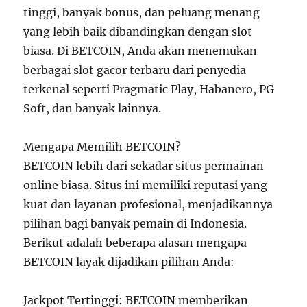
tinggi, banyak bonus, dan peluang menang
yang lebih baik dibandingkan dengan slot
biasa. Di BETCOIN, Anda akan menemukan
berbagai slot gacor terbaru dari penyedia
terkenal seperti Pragmatic Play, Habanero, PG
Soft, dan banyak lainnya.
Mengapa Memilih BETCOIN?
BETCOIN lebih dari sekadar situs permainan
online biasa. Situs ini memiliki reputasi yang
kuat dan layanan profesional, menjadikannya
pilihan bagi banyak pemain di Indonesia.
Berikut adalah beberapa alasan mengapa
BETCOIN layak dijadikan pilihan Anda:
Jackpot Tertinggi: BETCOIN memberikan