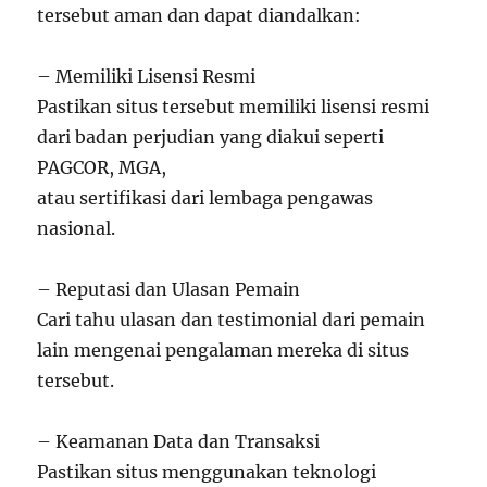
tersebut aman dan dapat diandalkan:
– Memiliki Lisensi Resmi
Pastikan situs tersebut memiliki lisensi resmi
dari badan perjudian yang diakui seperti
PAGCOR, MGA,
atau sertifikasi dari lembaga pengawas
nasional.
– Reputasi dan Ulasan Pemain
Cari tahu ulasan dan testimonial dari pemain
lain mengenai pengalaman mereka di situs
tersebut.
– Keamanan Data dan Transaksi
Pastikan situs menggunakan teknologi