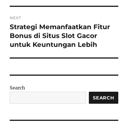
NEXT
Strategi Memanfaatkan Fitur
Next
post:
Bonus di Situs Slot Gacor
untuk Keuntungan Lebih
Search
SEARCH