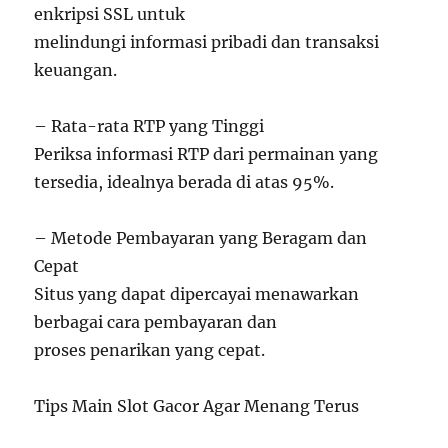
enkripsi SSL untuk
melindungi informasi pribadi dan transaksi
keuangan.
– Rata-rata RTP yang Tinggi
Periksa informasi RTP dari permainan yang
tersedia, idealnya berada di atas 95%.
– Metode Pembayaran yang Beragam dan
Cepat
Situs yang dapat dipercayai menawarkan
berbagai cara pembayaran dan
proses penarikan yang cepat.
Tips Main Slot Gacor Agar Menang Terus