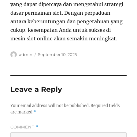
yang dapat dipercaya dan mengetahui strategi
dasar permainan slot. Dengan perpaduan
antara keberuntungan dan pengetahuan yang
cukup, kesempatan Anda untuk sukses di
mesin slot online akan semakin meningkat.
Author
Posted
admin
September 10, 2025
on
Leave a Reply
Your email address will not be published.
Required fields
are marked
*
COMMENT
*