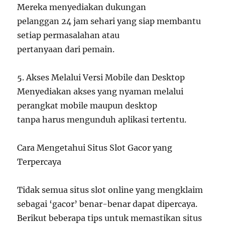
Mereka menyediakan dukungan
pelanggan 24 jam sehari yang siap membantu
setiap permasalahan atau
pertanyaan dari pemain.
5. Akses Melalui Versi Mobile dan Desktop
Menyediakan akses yang nyaman melalui
perangkat mobile maupun desktop
tanpa harus mengunduh aplikasi tertentu.
Cara Mengetahui Situs Slot Gacor yang
Terpercaya
Tidak semua situs slot online yang mengklaim
sebagai ‘gacor’ benar-benar dapat dipercaya.
Berikut beberapa tips untuk memastikan situs