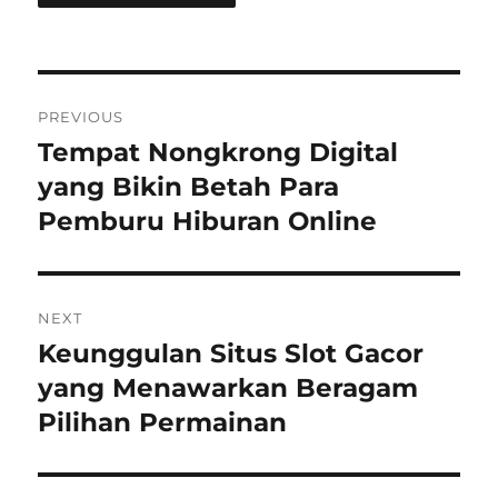
Post
PREVIOUS
navigation
Tempat Nongkrong Digital
Previous
post:
yang Bikin Betah Para
Pemburu Hiburan Online
NEXT
Keunggulan Situs Slot Gacor
Next
post:
yang Menawarkan Beragam
Pilihan Permainan