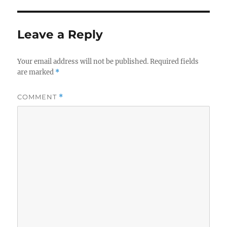
Leave a Reply
Your email address will not be published.
Required fields
are marked
*
COMMENT
*