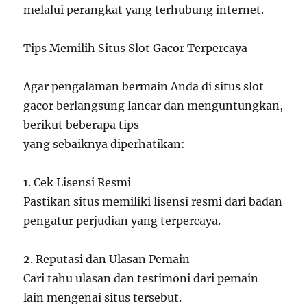
melalui perangkat yang terhubung internet.
Tips Memilih Situs Slot Gacor Terpercaya
Agar pengalaman bermain Anda di situs slot
gacor berlangsung lancar dan menguntungkan,
berikut beberapa tips
yang sebaiknya diperhatikan:
1. Cek Lisensi Resmi
Pastikan situs memiliki lisensi resmi dari badan
pengatur perjudian yang terpercaya.
2. Reputasi dan Ulasan Pemain
Cari tahu ulasan dan testimoni dari pemain
lain mengenai situs tersebut.