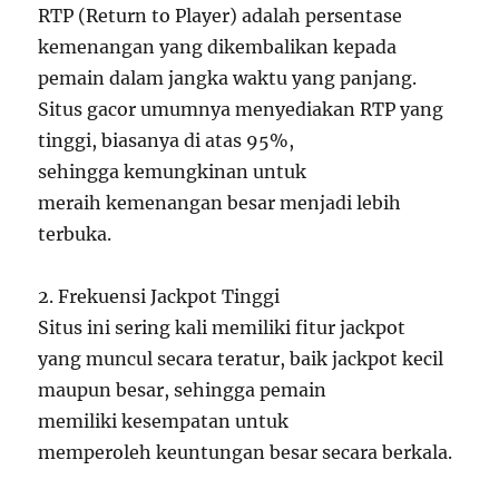
RTP (Return to Player) adalah persentase
kemenangan yang dikembalikan kepada
pemain dalam jangka waktu yang panjang.
Situs gacor umumnya menyediakan RTP yang
tinggi, biasanya di atas 95%,
sehingga kemungkinan untuk
meraih kemenangan besar menjadi lebih
terbuka.
2. Frekuensi Jackpot Tinggi
Situs ini sering kali memiliki fitur jackpot
yang muncul secara teratur, baik jackpot kecil
maupun besar, sehingga pemain
memiliki kesempatan untuk
memperoleh keuntungan besar secara berkala.