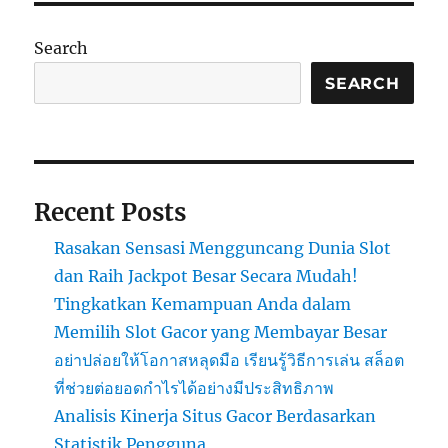
Search
SEARCH
Recent Posts
Rasakan Sensasi Mengguncang Dunia Slot
dan Raih Jackpot Besar Secara Mudah!
Tingkatkan Kemampuan Anda dalam
Memilih Slot Gacor yang Membayar Besar
อย่าปล่อยให้โอกาสหลุดมือ เรียนรู้วิธีการเล่น สล็อต
ที่ช่วยต่อยอดกำไรได้อย่างมีประสิทธิภาพ
Analisis Kinerja Situs Gacor Berdasarkan
Statistik Pengguna