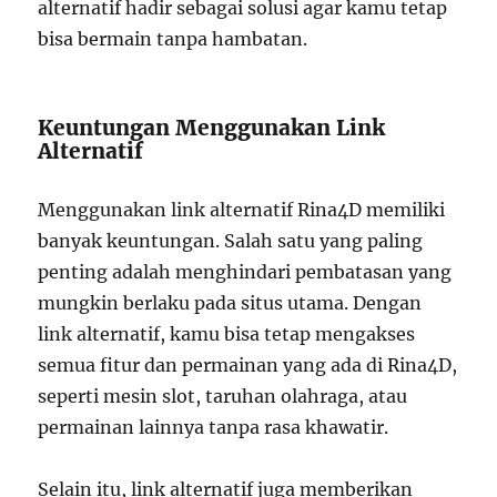
alternatif hadir sebagai solusi agar kamu tetap
bisa bermain tanpa hambatan.
Keuntungan Menggunakan Link
Alternatif
Menggunakan link alternatif Rina4D memiliki
banyak keuntungan. Salah satu yang paling
penting adalah menghindari pembatasan yang
mungkin berlaku pada situs utama. Dengan
link alternatif, kamu bisa tetap mengakses
semua fitur dan permainan yang ada di Rina4D,
seperti mesin slot, taruhan olahraga, atau
permainan lainnya tanpa rasa khawatir.
Selain itu, link alternatif juga memberikan