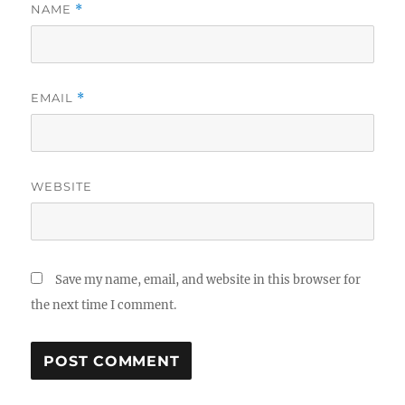
NAME
*
EMAIL
*
WEBSITE
Save my name, email, and website in this browser for
the next time I comment.