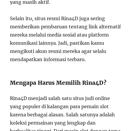
yang masih aktif.
Selain itu, situs resmi Rina4D juga sering
memberikan pembaruan tentang link alternatif
mereka melalui media sosial atau platform
komunikasi lainnya. Jadi, pastikan kamu
mengikuti akun resmi mereka agar selalu
mendapatkan informasi terbaru.
Mengapa Harus Memilih Rina4D?
Rina4D menjadi salah satu situs judi online
yang populer di kalangan para pemain slot
karena berbagai alasan. Salah satunya adalah
koleksi permainan yang lengkap dan