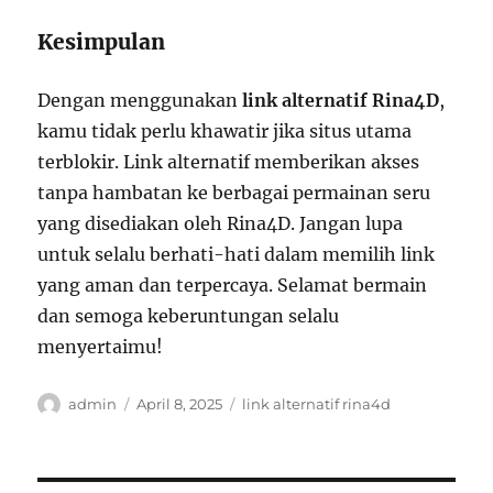
Kesimpulan
Dengan menggunakan
link alternatif Rina4D
,
kamu tidak perlu khawatir jika situs utama
terblokir. Link alternatif memberikan akses
tanpa hambatan ke berbagai permainan seru
yang disediakan oleh Rina4D. Jangan lupa
untuk selalu berhati-hati dalam memilih link
yang aman dan terpercaya. Selamat bermain
dan semoga keberuntungan selalu
menyertaimu!
Author
Posted
Tags
admin
April 8, 2025
link alternatif rina4d
on