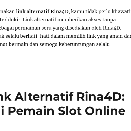
unakan
link alternatif Rina4D
, kamu tidak perlu khawati
 terblokir. Link alternatif memberikan akses tanpa
bagai permainan seru yang disediakan oleh Rina4D.
uk selalu berhati-hati dalam memilih link yang aman da
amat bermain dan semoga keberuntungan selalu
 Alternatif Rina4D:
i Pemain Slot Online