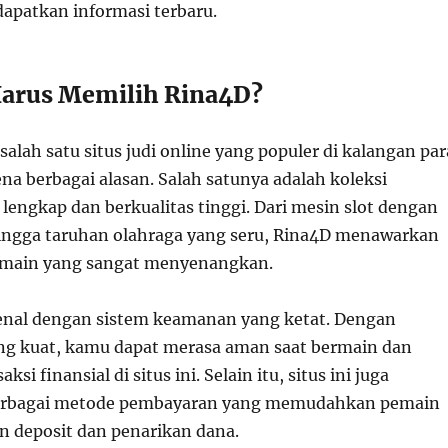
dapatkan informasi terbaru.
arus Memilih Rina4D?
alah satu situs judi online yang populer di kalangan par
na berbagai alasan. Salah satunya adalah koleksi
lengkap dan berkualitas tinggi. Dari mesin slot dengan
ingga taruhan olahraga yang seru, Rina4D menawarkan
main yang sangat menyenangkan.
enal dengan sistem keamanan yang ketat. Dengan
ang kuat, kamu dapat merasa aman saat bermain dan
si finansial di situs ini. Selain itu, situs ini juga
rbagai metode pembayaran yang memudahkan pemain
 deposit dan penarikan dana.