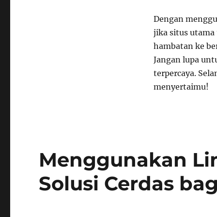
Dengan mengg
jika situs utama
hambatan ke ber
Jangan lupa unt
terpercaya. Sel
menyertaimu!
Menggunakan Link
Solusi Cerdas bag