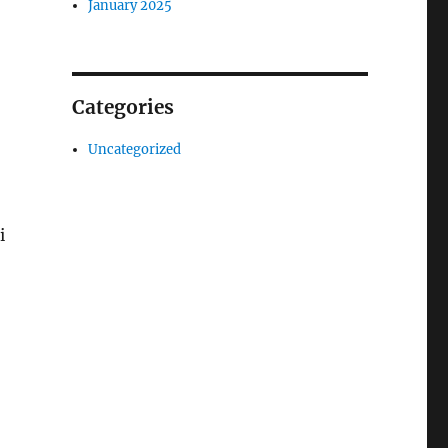
January 2025
Categories
Uncategorized
i