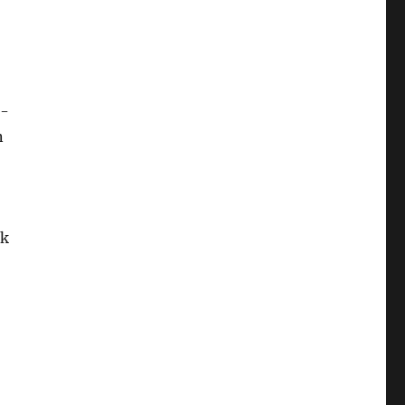
i-
n
nk