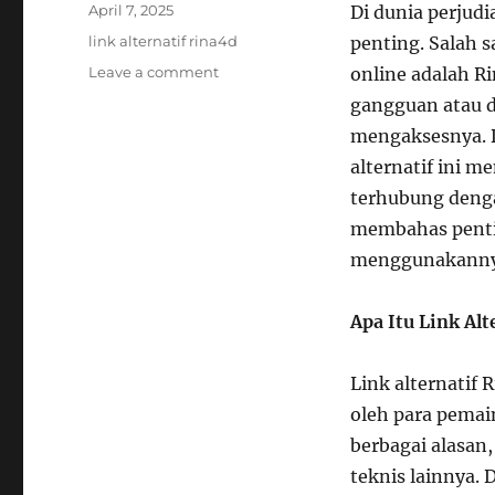
Posted
April 7, 2025
Di dunia perjudi
on
Tags
link alternatif rina4d
penting. Salah 
on
Leave a comment
online adalah R
Menggunakan
gangguan atau d
Link
mengaksesnya. Di
Alternatif
Rina4D:
alternatif ini 
Solusi
terhubung denga
Cerdas
membahas pent
bagi
Pemain
menggunakannya
Slot
Online
Apa Itu Link Al
Link alternatif
oleh para pemai
berbagai alasan
teknis lainnya.