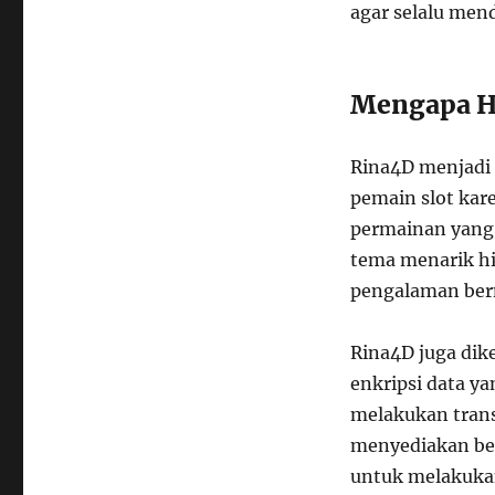
agar selalu men
Mengapa H
Rina4D menjadi s
pemain slot kare
permainan yang 
tema menarik h
pengalaman ber
Rina4D juga dik
enkripsi data y
melakukan transak
menyediakan be
untuk melakukan