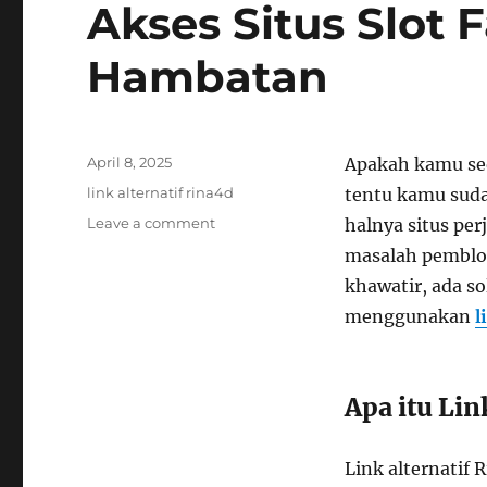
Akses Situs Slot 
Hambatan
Posted
April 8, 2025
Apakah kamu seo
on
Tags
link alternatif rina4d
tentu kamu suda
on
Leave a comment
halnya situs per
Link
masalah pemblok
Alternatif
khawatir, ada s
Rina4D:
Solusi
menggunakan
l
Mudah
Akses
Situs
Apa itu Lin
Slot
Favorit
Tanpa
Link alternatif
Hambatan