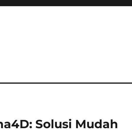
ina4D: Solusi Mudah