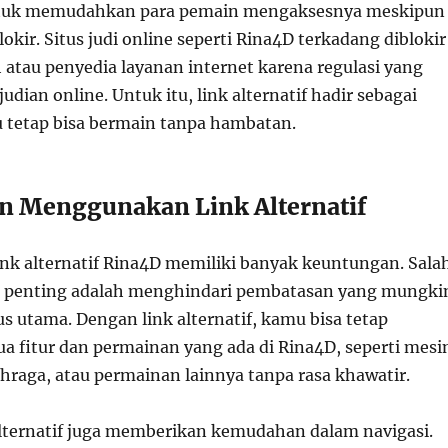
ntuk memudahkan para pemain mengaksesnya meskipun
lokir. Situs judi online seperti Rina4D terkadang diblokir
 atau penyedia layanan internet karena regulasi yang
judian online. Untuk itu, link alternatif hadir sebagai
u tetap bisa bermain tanpa hambatan.
 Menggunakan Link Alternatif
k alternatif Rina4D memiliki banyak keuntungan. Sala
g penting adalah menghindari pembatasan yang mungki
us utama. Dengan link alternatif, kamu bisa tetap
 fitur dan permainan yang ada di Rina4D, seperti mesi
ahraga, atau permainan lainnya tanpa rasa khawatir.
 alternatif juga memberikan kemudahan dalam navigasi.