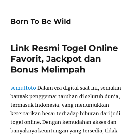
Born To Be Wild
Link Resmi Togel Online
Favorit, Jackpot dan
Bonus Melimpah
semuttoto
Dalam era digital saat ini, semakin
banyak penggemar taruhan di seluruh dunia,
termasuk Indonesia, yang menunjukkan
ketertarikan besar terhadap hiburan dari judi
togel online. Dengan kemudahan akses dan
banyaknya keuntungan yang tersedia, tidak