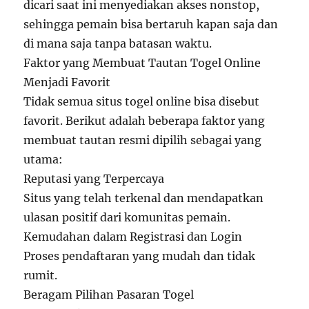
dicari saat ini menyediakan akses nonstop,
sehingga pemain bisa bertaruh kapan saja dan
di mana saja tanpa batasan waktu.
Faktor yang Membuat Tautan Togel Online
Menjadi Favorit
Tidak semua situs togel online bisa disebut
favorit. Berikut adalah beberapa faktor yang
membuat tautan resmi dipilih sebagai yang
utama:
Reputasi yang Terpercaya
Situs yang telah terkenal dan mendapatkan
ulasan positif dari komunitas pemain.
Kemudahan dalam Registrasi dan Login
Proses pendaftaran yang mudah dan tidak
rumit.
Beragam Pilihan Pasaran Togel