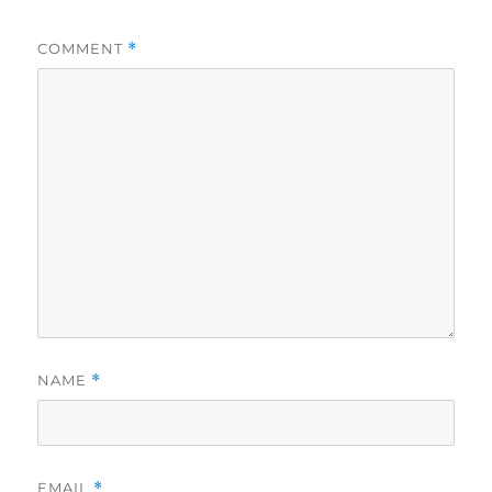
COMMENT
*
NAME
*
EMAIL
*