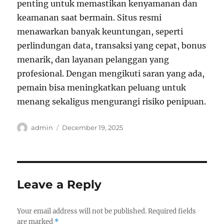
penting untuk memastikan kenyamanan dan
keamanan saat bermain. Situs resmi
menawarkan banyak keuntungan, seperti
perlindungan data, transaksi yang cepat, bonus
menarik, dan layanan pelanggan yang
profesional. Dengan mengikuti saran yang ada,
pemain bisa meningkatkan peluang untuk
menang sekaligus mengurangi risiko penipuan.
Author
Posted
admin
December 19, 2025
on
Leave a Reply
Your email address will not be published.
Required fields
are marked
*