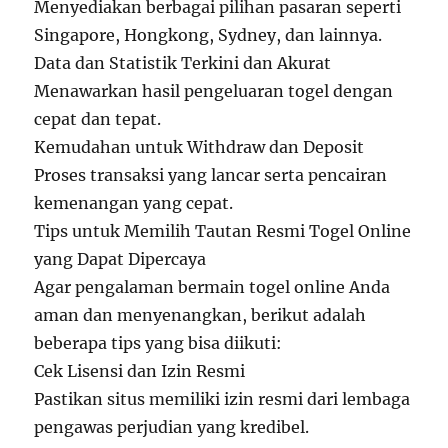
Menyediakan berbagai pilihan pasaran seperti
Singapore, Hongkong, Sydney, dan lainnya.
Data dan Statistik Terkini dan Akurat
Menawarkan hasil pengeluaran togel dengan
cepat dan tepat.
Kemudahan untuk Withdraw dan Deposit
Proses transaksi yang lancar serta pencairan
kemenangan yang cepat.
Tips untuk Memilih Tautan Resmi Togel Online
yang Dapat Dipercaya
Agar pengalaman bermain togel online Anda
aman dan menyenangkan, berikut adalah
beberapa tips yang bisa diikuti:
Cek Lisensi dan Izin Resmi
Pastikan situs memiliki izin resmi dari lembaga
pengawas perjudian yang kredibel.