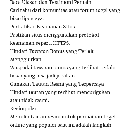
Baca Ulasan dan Testimoni Pemain
Cari tahu dari komunitas atau forum togel yang
bisa dipercaya.
Perhatikan Keamanan Situs
Pastikan situs menggunakan protokol
keamanan seperti HTTPS.
Hindari Tawaran Bonus yang Terlalu
Menggiurkan
Waspadai tawaran bonus yang terlihat terlalu
besar yang bisa jadi jebakan.
Gunakan Tautan Resmi yang Terpercaya
Hindari tautan yang terlihat mencurigakan
atau tidak resmi.
Kesimpulan
Memilih tautan resmi untuk permainan togel
online yang populer saat ini adalah langkah