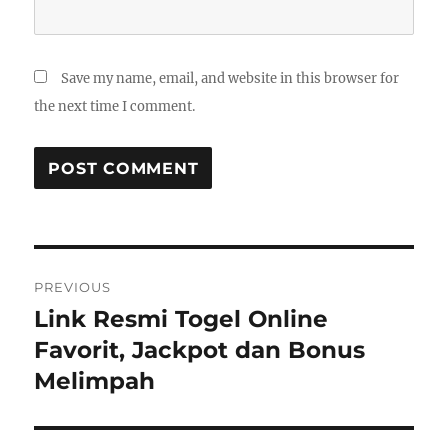
Save my name, email, and website in this browser for
the next time I comment.
Post
PREVIOUS
navigation
Link Resmi Togel Online
Previous
post:
Favorit, Jackpot dan Bonus
Melimpah