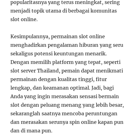
popularitasnya yang terus meningkat, sering
menjadi topik utama di berbagai komunitas
slot online.
Kesimpulannya, permainan slot online
menghadirkan pengalaman hiburan yang seru
sekaligus potensi keuntungan menarik.
Dengan memilih platform yang tepat, seperti
slot server Thailand, pemain dapat menikmati
permainan dengan kualitas tinggi, fitur
lengkap, dan keamanan optimal. Jadi, bagi
Anda yang ingin merasakan sensasi bermain
slot dengan peluang menang yang lebih besar,
sekaranglah saatnya mencoba peruntungan
dan merasakan serunya spin online kapan pun
dan di mana pun.