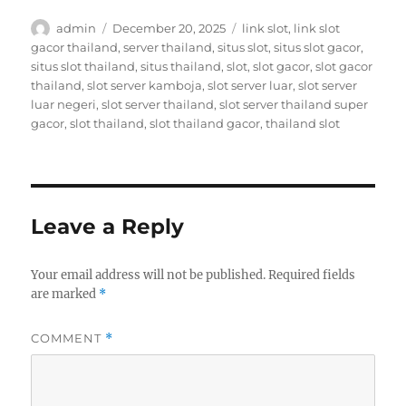
Author
Posted
Tags
admin
December 20, 2025
link slot
,
link slot
on
gacor thailand
,
server thailand
,
situs slot
,
situs slot gacor
,
situs slot thailand
,
situs thailand
,
slot
,
slot gacor
,
slot gacor
thailand
,
slot server kamboja
,
slot server luar
,
slot server
luar negeri
,
slot server thailand
,
slot server thailand super
gacor
,
slot thailand
,
slot thailand gacor
,
thailand slot
Leave a Reply
Your email address will not be published.
Required fields
are marked
*
COMMENT
*