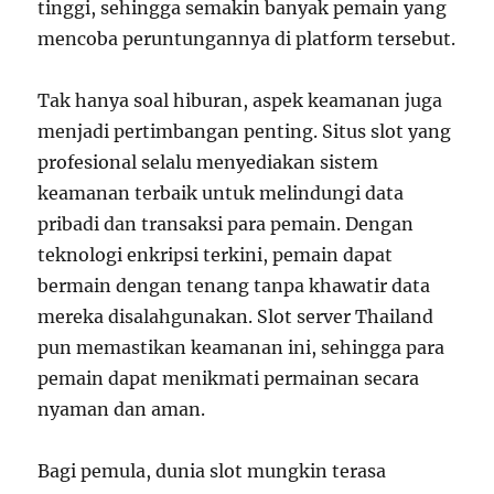
tinggi, sehingga semakin banyak pemain yang
mencoba peruntungannya di platform tersebut.
Tak hanya soal hiburan, aspek keamanan juga
menjadi pertimbangan penting. Situs slot yang
profesional selalu menyediakan sistem
keamanan terbaik untuk melindungi data
pribadi dan transaksi para pemain. Dengan
teknologi enkripsi terkini, pemain dapat
bermain dengan tenang tanpa khawatir data
mereka disalahgunakan. Slot server Thailand
pun memastikan keamanan ini, sehingga para
pemain dapat menikmati permainan secara
nyaman dan aman.
Bagi pemula, dunia slot mungkin terasa