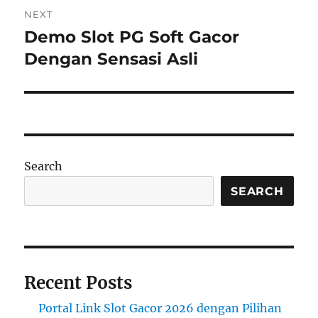
NEXT
Demo Slot PG Soft Gacor
Next
post:
Dengan Sensasi Asli
Search
SEARCH
Recent Posts
Portal Link Slot Gacor 2026 dengan Pilihan