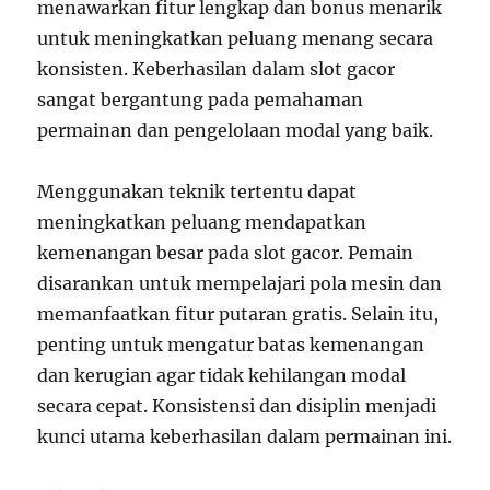
menawarkan fitur lengkap dan bonus menarik
untuk meningkatkan peluang menang secara
konsisten. Keberhasilan dalam slot gacor
sangat bergantung pada pemahaman
permainan dan pengelolaan modal yang baik.
Menggunakan teknik tertentu dapat
meningkatkan peluang mendapatkan
kemenangan besar pada slot gacor. Pemain
disarankan untuk mempelajari pola mesin dan
memanfaatkan fitur putaran gratis. Selain itu,
penting untuk mengatur batas kemenangan
dan kerugian agar tidak kehilangan modal
secara cepat. Konsistensi dan disiplin menjadi
kunci utama keberhasilan dalam permainan ini.