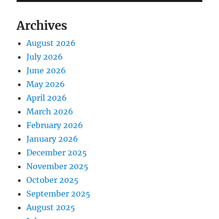
Archives
August 2026
July 2026
June 2026
May 2026
April 2026
March 2026
February 2026
January 2026
December 2025
November 2025
October 2025
September 2025
August 2025