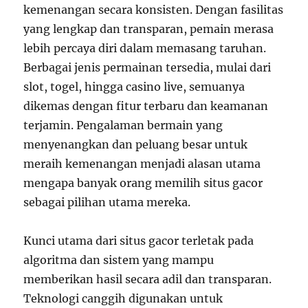
kemenangan secara konsisten. Dengan fasilitas
yang lengkap dan transparan, pemain merasa
lebih percaya diri dalam memasang taruhan.
Berbagai jenis permainan tersedia, mulai dari
slot, togel, hingga casino live, semuanya
dikemas dengan fitur terbaru dan keamanan
terjamin. Pengalaman bermain yang
menyenangkan dan peluang besar untuk
meraih kemenangan menjadi alasan utama
mengapa banyak orang memilih situs gacor
sebagai pilihan utama mereka.
Kunci utama dari situs gacor terletak pada
algoritma dan sistem yang mampu
memberikan hasil secara adil dan transparan.
Teknologi canggih digunakan untuk