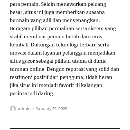
para pemain. Selain menawarkan peluang
besar, situs ini juga memberikan suasana
bermain yang adil dan menyenangkan.
Beragam pilihan permainan serta sistem yang
stabil membuat pemain betah dan terus
kembali. Dukungan teknologi terbaru serta
inovasi dalam layanan pelanggan menjadikan
situs gacor sebagai pilihan utama di dunia
taruhan online. Dengan reputasi yang solid dan
testimoni positif dari pengguna, tidak heran
jika situs ini menjadi favorit di kalangan
pecinta judi daring.
Author
Posted
admin
January 29, 2026
on