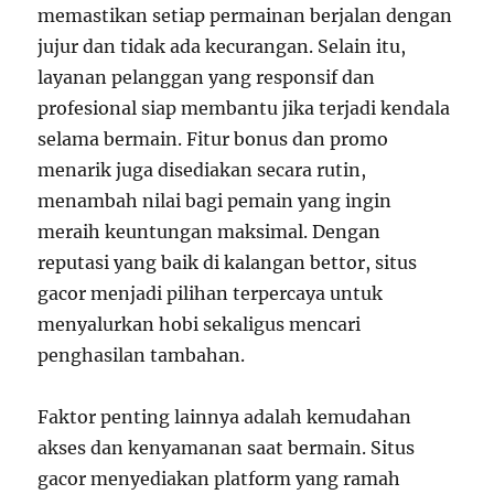
memastikan setiap permainan berjalan dengan
jujur dan tidak ada kecurangan. Selain itu,
layanan pelanggan yang responsif dan
profesional siap membantu jika terjadi kendala
selama bermain. Fitur bonus dan promo
menarik juga disediakan secara rutin,
menambah nilai bagi pemain yang ingin
meraih keuntungan maksimal. Dengan
reputasi yang baik di kalangan bettor, situs
gacor menjadi pilihan terpercaya untuk
menyalurkan hobi sekaligus mencari
penghasilan tambahan.
Faktor penting lainnya adalah kemudahan
akses dan kenyamanan saat bermain. Situs
gacor menyediakan platform yang ramah