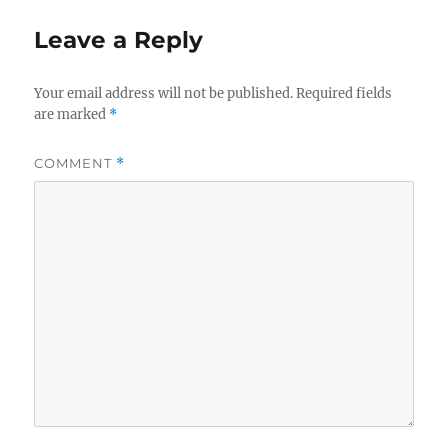
Leave a Reply
Your email address will not be published.
Required fields
are marked
*
COMMENT
*