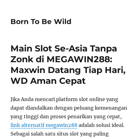
Born To Be Wild
Main Slot Se-Asia Tanpa
Zonk di MEGAWIN288:
Maxwin Datang Tiap Hari,
WD Aman Cepat
Jika Anda mencari platform slot online yang
dapat diandalkan dengan peluang kemenangan
yang tinggi dan proses penarikan yang cepat,
link alternatif megawin288
adalah solusi ideal.
Sebagai salah satu situs slot yang paling