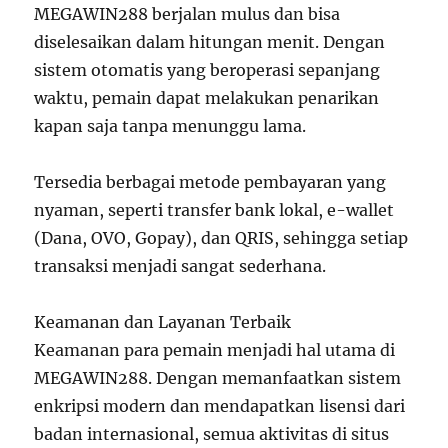
MEGAWIN288 berjalan mulus dan bisa
diselesaikan dalam hitungan menit. Dengan
sistem otomatis yang beroperasi sepanjang
waktu, pemain dapat melakukan penarikan
kapan saja tanpa menunggu lama.
Tersedia berbagai metode pembayaran yang
nyaman, seperti transfer bank lokal, e-wallet
(Dana, OVO, Gopay), dan QRIS, sehingga setiap
transaksi menjadi sangat sederhana.
Keamanan dan Layanan Terbaik
Keamanan para pemain menjadi hal utama di
MEGAWIN288. Dengan memanfaatkan sistem
enkripsi modern dan mendapatkan lisensi dari
badan internasional, semua aktivitas di situs