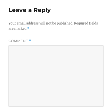
Leave a Reply
Your email address will not be published.
Required fields
are marked
*
COMMENT
*