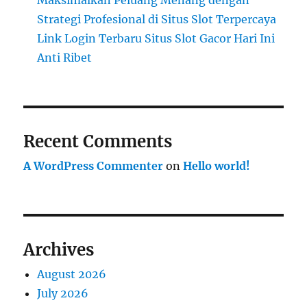
Maksimalkan Peluang Menang dengan
Strategi Profesional di Situs Slot Terpercaya
Link Login Terbaru Situs Slot Gacor Hari Ini
Anti Ribet
Recent Comments
A WordPress Commenter
on
Hello world!
Archives
August 2026
July 2026