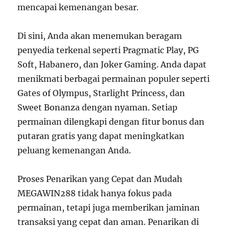
mencapai kemenangan besar.
Di sini, Anda akan menemukan beragam
penyedia terkenal seperti Pragmatic Play, PG
Soft, Habanero, dan Joker Gaming. Anda dapat
menikmati berbagai permainan populer seperti
Gates of Olympus, Starlight Princess, dan
Sweet Bonanza dengan nyaman. Setiap
permainan dilengkapi dengan fitur bonus dan
putaran gratis yang dapat meningkatkan
peluang kemenangan Anda.
Proses Penarikan yang Cepat dan Mudah
MEGAWIN288 tidak hanya fokus pada
permainan, tetapi juga memberikan jaminan
transaksi yang cepat dan aman. Penarikan di