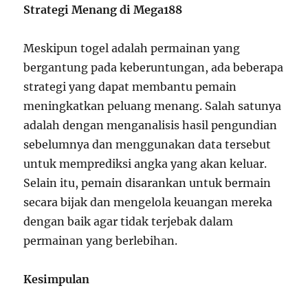
Strategi Menang di Mega188
Meskipun togel adalah permainan yang
bergantung pada keberuntungan, ada beberapa
strategi yang dapat membantu pemain
meningkatkan peluang menang. Salah satunya
adalah dengan menganalisis hasil pengundian
sebelumnya dan menggunakan data tersebut
untuk memprediksi angka yang akan keluar.
Selain itu, pemain disarankan untuk bermain
secara bijak dan mengelola keuangan mereka
dengan baik agar tidak terjebak dalam
permainan yang berlebihan.
Kesimpulan