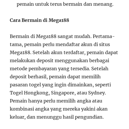
pemain untuk terus bermain dan menang.
Cara Bermain di Mega188
Bermain di Mega188 sangat mudah. Pertama-
tama, pemain perlu mendaftar akun di situs
Mega188. Setelah akun terdaftar, pemain dapat
melakukan deposit menggunakan berbagai
metode pembayaran yang tersedia. Setelah
deposit berhasil, pemain dapat memilih
pasaran togel yang ingin dimainkan, seperti
Togel Hongkong, Singapore, atau Sydney.
Pemain hanya perlu memilih angka atau
kombinasi angka yang mereka yakini akan
keluar, dan menunggu hasil pengundian.