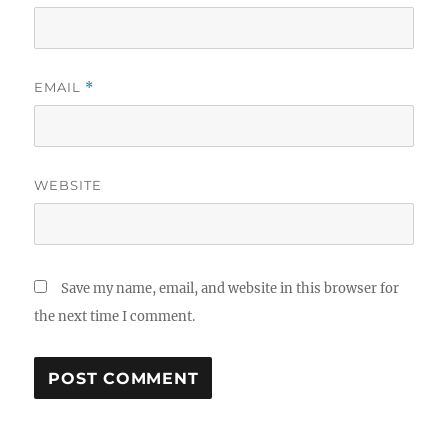
EMAIL
*
WEBSITE
Save my name, email, and website in this browser for
the next time I comment.