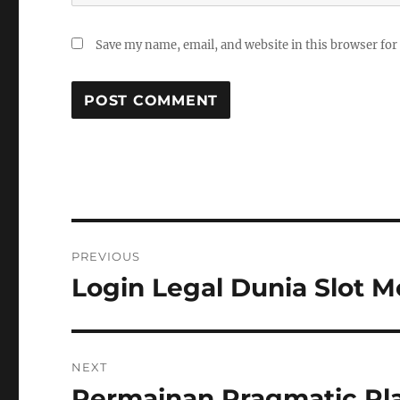
Save my name, email, and website in this browser for
Post
PREVIOUS
navigation
Login Legal Dunia Slot 
Previous
post:
NEXT
Permainan Pragmatic P
Next