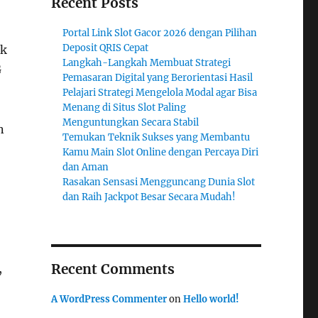
Recent Posts
Portal Link Slot Gacor 2026 dengan Pilihan
Deposit QRIS Cepat
uk
Langkah-Langkah Membuat Strategi
G
Pemasaran Digital yang Berorientasi Hasil
Pelajari Strategi Mengelola Modal agar Bisa
Menang di Situs Slot Paling
Menguntungkan Secara Stabil
n
Temukan Teknik Sukses yang Membantu
Kamu Main Slot Online dengan Percaya Diri
dan Aman
Rasakan Sensasi Mengguncang Dunia Slot
dan Raih Jackpot Besar Secara Mudah!
Recent Comments
,
A WordPress Commenter
on
Hello world!