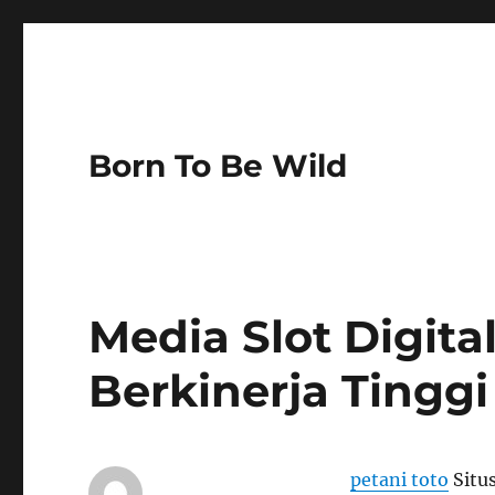
Born To Be Wild
Media Slot Digit
Berkinerja Tinggi
petani toto
Situs