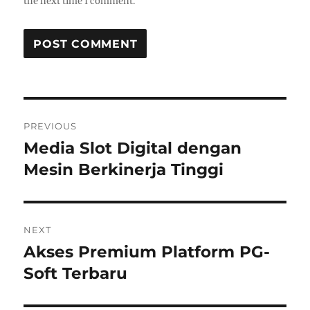
the next time I comment.
Post
PREVIOUS
navigation
Media Slot Digital dengan
Previous
post:
Mesin Berkinerja Tinggi
NEXT
Akses Premium Platform PG-
Next
post:
Soft Terbaru