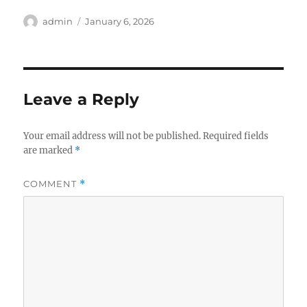
Author
Posted
admin
January 6, 2026
on
Leave a Reply
Your email address will not be published.
Required fields
are marked
*
COMMENT
*