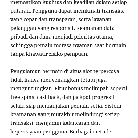
memastikan kualitas dan keadilan dalam setiap
putaran. Pengguna dapat menikmati transaksi
yang cepat dan transparan, serta layanan
pelanggan yang responsif. Keamanan data
pribadi dan dana menjadi prioritas utama,
sehingga pemain merasa nyaman saat bermain
tanpa khawatir risiko penipuan.
Pengalaman bermain di situs slot terpercaya
tidak hanya menyenangkan tetapi juga
menguntungkan. Fitur bonus melimpah seperti
free spins, cashback, dan jackpot progresif
selalu siap memanjakan pemain setia. Sistem
keamanan yang mutakhir melindungi setiap
transaksi, menjamin kelancaran dan
kepercayaan pengguna. Berbagai metode