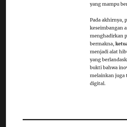
yang mampu ber
Pada akhirnya, 
keseimbangan a
menghadirkan p
bermakna,
ketu
menjadi alat hi
yang berlandaska
bukti bahwa inov
melainkan juga t
digital.