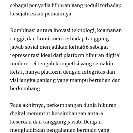
sebagai penyedia hiburan yang peduli terhadap
kesejahteraan pemainnya.
Kombinasi antara inovasi teknologi, keamanan
tinggi, dan komitmen terhadap tanggung
jawab sosial menjadikan
ketua66
sebagai
representasi ideal dari platform hiburan digital
modern. Di tengah kompetisi yang semakin
ketat, hanya platform dengan integritas dan
visi jangka panjang yang mampu bertahan dan
berkembang.
Pada akhirnya, perkembangan dunia hiburan
digital menuntut keseimbangan antara
keseruan dan tanggung jawab. Dengan
menghadirkan pengalaman bermain yang