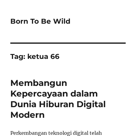
Born To Be Wild
Tag:
ketua 66
Membangun
Kepercayaan dalam
Dunia Hiburan Digital
Modern
Perkembangan teknologi digital telah