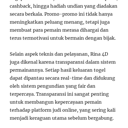
cashback, hingga hadiah undian yang diadakan
secara berkala. Promo-promo ini tidak hanya
meningkatkan peluang menang, tetapi juga
membuat para pemain merasa dihargai dan
terus termotivasi untuk bermain dengan bijak.
Selain aspek teknis dan pelayanan, Rina 4D
juga dikenal karena transparansi dalam sistem
permainannya. Setiap hasil keluaran togel
dapat dipantau secara real-time dan didukung
oleh sistem pengundian yang fair dan
terpercaya. Transparansi ini sangat penting
untuk membangun kepercayaan pemain
terhadap platform judi online, yang sering kali
menjadi keraguan utama sebelum bergabung.