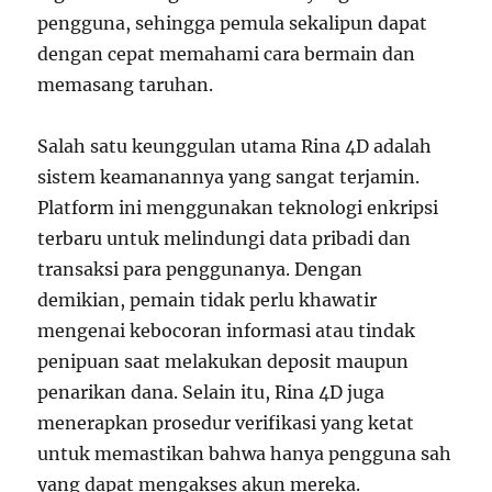
pengguna, sehingga pemula sekalipun dapat
dengan cepat memahami cara bermain dan
memasang taruhan.
Salah satu keunggulan utama Rina 4D adalah
sistem keamanannya yang sangat terjamin.
Platform ini menggunakan teknologi enkripsi
terbaru untuk melindungi data pribadi dan
transaksi para penggunanya. Dengan
demikian, pemain tidak perlu khawatir
mengenai kebocoran informasi atau tindak
penipuan saat melakukan deposit maupun
penarikan dana. Selain itu, Rina 4D juga
menerapkan prosedur verifikasi yang ketat
untuk memastikan bahwa hanya pengguna sah
yang dapat mengakses akun mereka.