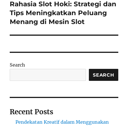
Rahasia Slot Hoki: Strategi dan
Next
post:
Tips Meningkatkan Peluang
Menang di Mesin Slot
Search
SEARCH
Recent Posts
Pendekatan Kreatif dalam Menggunakan