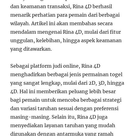
dan keamanan transaksi, Rina 4D berhasil
menarik perhatian para pemain dari berbagai
wilayah. Artikel ini akan membahas secara
mendalam mengenai Rina 4D, mulai dari fitur
unggulan, kelebihan, hingga aspek keamanan
yang ditawarkan.
Sebagai platform judi online, Rina 4D
menghadirkan berbagai jenis permainan togel
yang sangat lengkap, mulai dari 2D, 3D, hingga
4D. Hal ini memberikan peluang lebih besar
bagi pemain untuk mencoba berbagai strategi
dan variasi taruhan sesuai dengan preferensi
masing-masing. Selain itu, Rina 4D juga
menyediakan layanan taruhan yang mudah
digunakan dengan antarmuka yang ramah