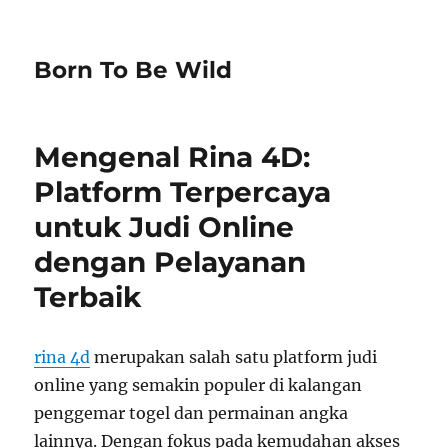
Born To Be Wild
Mengenal Rina 4D:
Platform Terpercaya
untuk Judi Online
dengan Pelayanan
Terbaik
rina 4d
merupakan salah satu platform judi
online yang semakin populer di kalangan
penggemar togel dan permainan angka
lainnya. Dengan fokus pada kemudahan akses