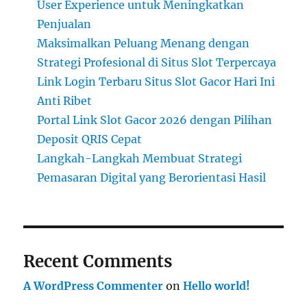
User Experience untuk Meningkatkan
Penjualan
Maksimalkan Peluang Menang dengan
Strategi Profesional di Situs Slot Terpercaya
Link Login Terbaru Situs Slot Gacor Hari Ini
Anti Ribet
Portal Link Slot Gacor 2026 dengan Pilihan
Deposit QRIS Cepat
Langkah-Langkah Membuat Strategi
Pemasaran Digital yang Berorientasi Hasil
Recent Comments
A WordPress Commenter
on
Hello world!