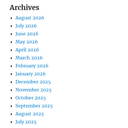
Archives
August 2026
July 2026
June 2026
May 2026
April 2026
March 2026
February 2026
January 2026
December 2025
November 2025
October 2025
September 2025
August 2025
July 2025