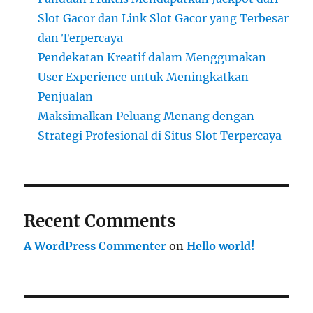
Slot Gacor dan Link Slot Gacor yang Terbesar
dan Terpercaya
Pendekatan Kreatif dalam Menggunakan
User Experience untuk Meningkatkan
Penjualan
Maksimalkan Peluang Menang dengan
Strategi Profesional di Situs Slot Terpercaya
Recent Comments
A WordPress Commenter
on
Hello world!