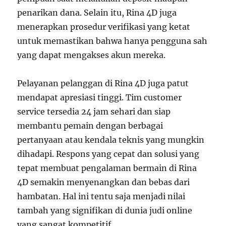
penarikan dana. Selain itu, Rina 4D juga
menerapkan prosedur verifikasi yang ketat
untuk memastikan bahwa hanya pengguna sah
yang dapat mengakses akun mereka.
Pelayanan pelanggan di Rina 4D juga patut
mendapat apresiasi tinggi. Tim customer
service tersedia 24 jam sehari dan siap
membantu pemain dengan berbagai
pertanyaan atau kendala teknis yang mungkin
dihadapi. Respons yang cepat dan solusi yang
tepat membuat pengalaman bermain di Rina
4D semakin menyenangkan dan bebas dari
hambatan. Hal ini tentu saja menjadi nilai
tambah yang signifikan di dunia judi online
yang sangat kompetitif.