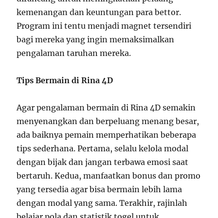
kemenangan dan keuntungan para bettor.
Program ini tentu menjadi magnet tersendiri
bagi mereka yang ingin memaksimalkan
pengalaman taruhan mereka.
Tips Bermain di Rina 4D
Agar pengalaman bermain di Rina 4D semakin
menyenangkan dan berpeluang menang besar,
ada baiknya pemain memperhatikan beberapa
tips sederhana. Pertama, selalu kelola modal
dengan bijak dan jangan terbawa emosi saat
bertaruh. Kedua, manfaatkan bonus dan promo
yang tersedia agar bisa bermain lebih lama
dengan modal yang sama. Terakhir, rajinlah
belajar pola dan statistik togel untuk