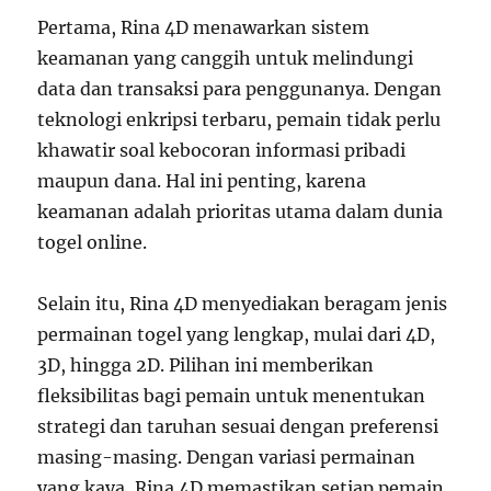
Pertama, Rina 4D menawarkan sistem
keamanan yang canggih untuk melindungi
data dan transaksi para penggunanya. Dengan
teknologi enkripsi terbaru, pemain tidak perlu
khawatir soal kebocoran informasi pribadi
maupun dana. Hal ini penting, karena
keamanan adalah prioritas utama dalam dunia
togel online.
Selain itu, Rina 4D menyediakan beragam jenis
permainan togel yang lengkap, mulai dari 4D,
3D, hingga 2D. Pilihan ini memberikan
fleksibilitas bagi pemain untuk menentukan
strategi dan taruhan sesuai dengan preferensi
masing-masing. Dengan variasi permainan
yang kaya, Rina 4D memastikan setiap pemain