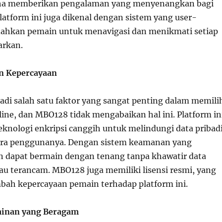
ha memberikan pengalaman yang menyenangkan bagi
latform ini juga dikenal dengan sistem yang user-
dahkan pemain untuk menavigasi dan menikmati setiap
arkan.
n Kepercayaan
i salah satu faktor yang sangat penting dalam memili
line, dan MBO128 tidak mengabaikan hal ini. Platform in
nologi enkripsi canggih untuk melindungi data pribad
para penggunanya. Dengan sistem keamanan yang
n dapat bermain dengan tenang tanpa khawatir data
au terancam. MBO128 juga memiliki lisensi resmi, yang
ah kepercayaan pemain terhadap platform ini.
mainan yang Beragam