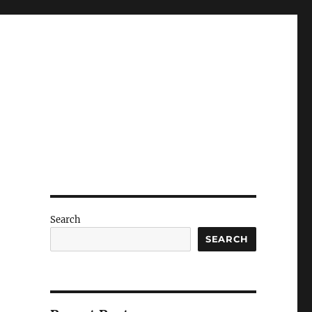
Search
SEARCH