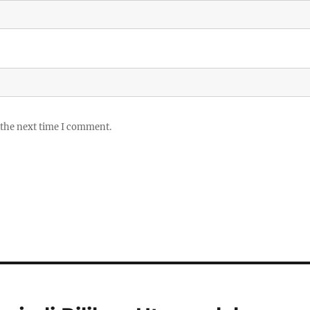
 the next time I comment.