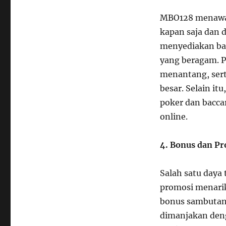
MBO128 menawar
kapan saja dan 
menyediakan ban
yang beragam. P
menantang, ser
besar. Selain i
poker dan bacca
online.
4. Bonus dan P
Salah satu daya
promosi menarik
bonus sambutan
dimanjakan den