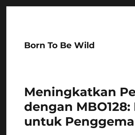
Born To Be Wild
Meningkatkan P
dengan MBO128: 
untuk Penggemar