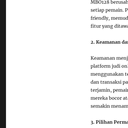
MBO128 berusa
setiap pemain. P
friendly, memu
fitur yang ditaw
2. Keamanan da
Keamanan menjad
platform judi on
menggunakan tek
dan transaksi 
terjamin, pemai
mereka bocor at
semakin menamb
3. Pilihan Per