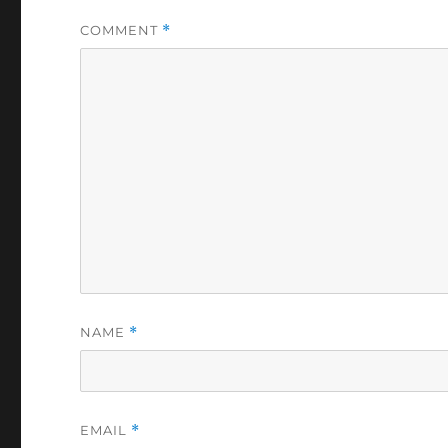
COMMENT
*
NAME
*
EMAIL
*