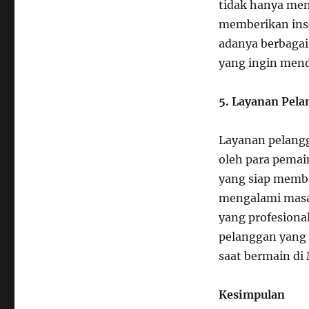
tidak hanya me
memberikan ins
adanya berbagai
yang ingin menda
5. Layanan Pela
Layanan pelangg
oleh para pemai
yang siap memba
mengalami masa
yang profesiona
pelanggan yang 
saat bermain di
Kesimpulan