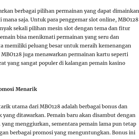
kan berbagai pilihan permainan yang dapat dimainka
di mana saja. Untuk para penggemar slot online, MBO128
yak sekali pilihan mesin slot dengan tema dan fitur
emain bisa menikmati permainan yang seru dan
ta memiliki peluang besar untuk meraih kemenangan
tu, MBO128 juga menawarkan permainan kartu seperti
rat yang sangat populer di kalangan pemain kasino
romosi Menarik
 tarik utama dari MBO128 adalah berbagai bonus dan
 yang ditawarkan. Pemain baru akan disambut dengan
 yang menggiurkan, sementara pemain lama pun tetap
gan berbagai promosi yang menguntungkan. Bonus ini