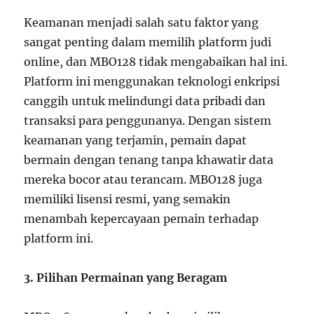
Keamanan menjadi salah satu faktor yang
sangat penting dalam memilih platform judi
online, dan MBO128 tidak mengabaikan hal ini.
Platform ini menggunakan teknologi enkripsi
canggih untuk melindungi data pribadi dan
transaksi para penggunanya. Dengan sistem
keamanan yang terjamin, pemain dapat
bermain dengan tenang tanpa khawatir data
mereka bocor atau terancam. MBO128 juga
memiliki lisensi resmi, yang semakin
menambah kepercayaan pemain terhadap
platform ini.
3. Pilihan Permainan yang Beragam