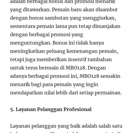
adalah berbagai bonus dan promosi menarik
yang ditawarkan. Pemain baru akan disambut
dengan bonus sambutan yang menggiurkan,
sementara pemain lama pun tetap dimanjakan
dengan berbagai promosi yang
menguntungkan. Bonus ini tidak hanya
meningkatkan peluang kemenangan pemain,
tetapi juga memberikan insentif tambahan
untuk terus bermain di MBO128. Dengan
adanya berbagai promosi ini, MBO128 semakin
menarik bagi para pemain yang ingin
mendapatkan nilai lebih dari setiap permainan.
5. Layanan Pelanggan Profesional
Layanan pelanggan yang baik adalah salah satu