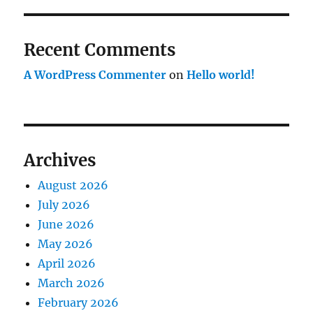
Recent Comments
A WordPress Commenter
on
Hello world!
Archives
August 2026
July 2026
June 2026
May 2026
April 2026
March 2026
February 2026