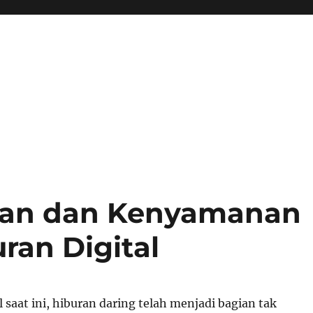
an dan Kenyamanan
ran Digital
l saat ini, hiburan daring telah menjadi bagian tak