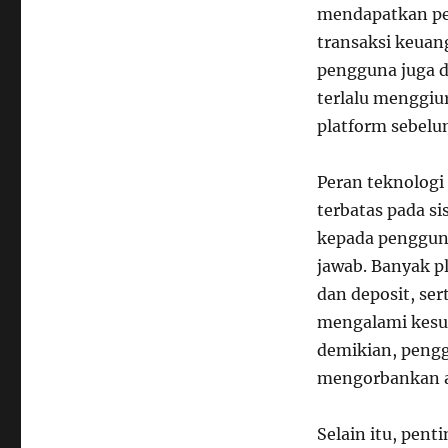
mendapatkan pe
transaksi keuan
pengguna juga d
terlalu menggiu
platform sebel
Peran teknologi
terbatas pada s
kepada pengguna
jawab. Banyak p
dan deposit, se
mengalami kesul
demikian, pengg
mengorbankan a
Selain itu, pe