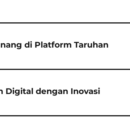
enang di Platform Taruhan
 Digital dengan Inovasi