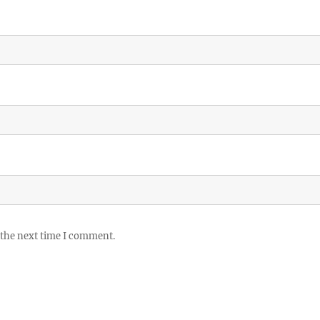
 the next time I comment.