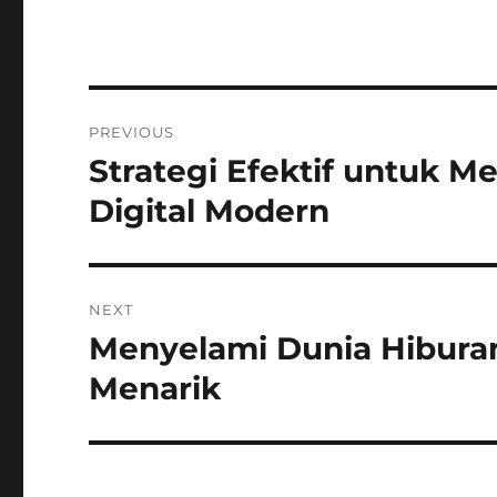
Post
PREVIOUS
navigation
Strategi Efektif untuk M
Previous
post:
Digital Modern
NEXT
Menyelami Dunia Hiburan
Next
post:
Menarik