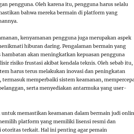
gan pengguna. Oleh karena itu, pengguna harus selalu
mastikan bahwa mereka bermain di platform yang
nannya.
keamanan, kenyamanan pengguna juga merupakan aspek
menikmati hiburan daring. Pengalaman bermain yang
as hambatan akan meningkatkan kepuasan pengguna
sir risiko frustasi akibat kendala teknis. Oleh sebab itu,
em harus terus melakukan inovasi dan peningkatan
an, termasuk memperbaiki sistem keamanan, mempercep
pelanggan, serta menyediakan antarmuka yang user-
si untuk memastikan keamanan dalam bermain judi onli
emilih platform yang memiliki lisensi resmi dan
otoritas terkait. Hal ini penting agar pemain