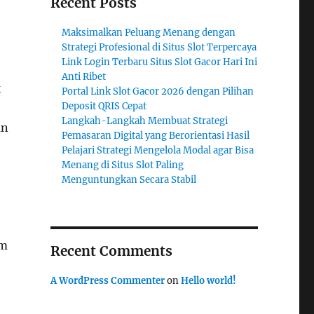
Recent Posts
Maksimalkan Peluang Menang dengan
Strategi Profesional di Situs Slot Terpercaya
Link Login Terbaru Situs Slot Gacor Hari Ini
Anti Ribet
k
Portal Link Slot Gacor 2026 dengan Pilihan
Deposit QRIS Cepat
Langkah-Langkah Membuat Strategi
an
Pemasaran Digital yang Berorientasi Hasil
Pelajari Strategi Mengelola Modal agar Bisa
Menang di Situs Slot Paling
Menguntungkan Secara Stabil
rm
Recent Comments
A WordPress Commenter
on
Hello world!