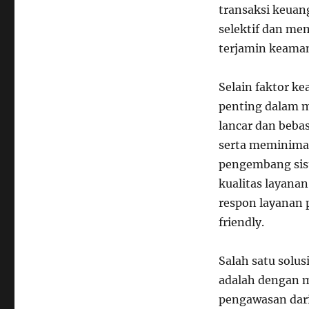
transaksi keuan
selektif dan me
terjamin keama
Selain faktor 
penting dalam 
lancar dan beb
serta meminimali
pengembang sist
kualitas layan
respon layanan 
friendly.
Salah satu solu
adalah dengan m
pengawasan dari 