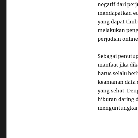
negatif dari per
mendapatkan edu
yang dapat timb
melakukan peng
perjudian onlin
Sebagai penutup
manfaat jika di
harus selalu be
keamanan data d
yang sehat. Den
hiburan daring
menguntungkan 