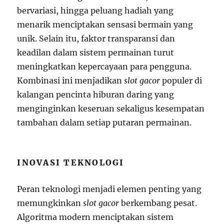
bervariasi, hingga peluang hadiah yang
menarik menciptakan sensasi bermain yang
unik. Selain itu, faktor transparansi dan
keadilan dalam sistem permainan turut
meningkatkan kepercayaan para pengguna.
Kombinasi ini menjadikan
slot gacor
populer di
kalangan pencinta hiburan daring yang
menginginkan keseruan sekaligus kesempatan
tambahan dalam setiap putaran permainan.
INOVASI TEKNOLOGI
Peran teknologi menjadi elemen penting yang
memungkinkan
slot gacor
berkembang pesat.
Algoritma modern menciptakan sistem