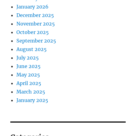
January 2026
December 2025
November 2025
October 2025
September 2025
August 2025
July 2025
June 2025
May 2025
April 2025
March 2025
January 2025