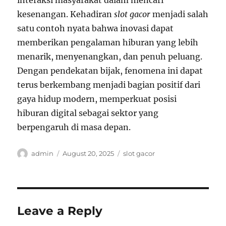
interaksi masyarakat dalam mencari
kesenangan. Kehadiran
slot gacor
menjadi salah
satu contoh nyata bahwa inovasi dapat
memberikan pengalaman hiburan yang lebih
menarik, menyenangkan, dan penuh peluang.
Dengan pendekatan bijak, fenomena ini dapat
terus berkembang menjadi bagian positif dari
gaya hidup modern, memperkuat posisi
hiburan digital sebagai sektor yang
berpengaruh di masa depan.
Author
Posted
Tags
admin
August 20, 2025
slot gacor
on
Leave a Reply