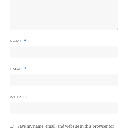
NAME
*
EMAIL
*
WEBSITE
Save my name, email, and website in this browser for