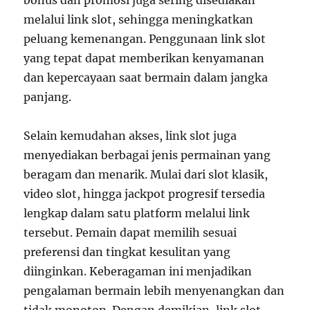
bonus dan promosi juga sering disediakan
melalui link slot, sehingga meningkatkan
peluang kemenangan. Penggunaan link slot
yang tepat dapat memberikan kenyamanan
dan kepercayaan saat bermain dalam jangka
panjang.
Selain kemudahan akses, link slot juga
menyediakan berbagai jenis permainan yang
beragam dan menarik. Mulai dari slot klasik,
video slot, hingga jackpot progresif tersedia
lengkap dalam satu platform melalui link
tersebut. Pemain dapat memilih sesuai
preferensi dan tingkat kesulitan yang
diinginkan. Keberagaman ini menjadikan
pengalaman bermain lebih menyenangkan dan