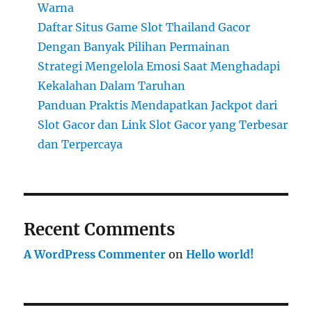
Warna
Daftar Situs Game Slot Thailand Gacor
Dengan Banyak Pilihan Permainan
Strategi Mengelola Emosi Saat Menghadapi
Kekalahan Dalam Taruhan
Panduan Praktis Mendapatkan Jackpot dari
Slot Gacor dan Link Slot Gacor yang Terbesar
dan Terpercaya
Recent Comments
A WordPress Commenter
on
Hello world!