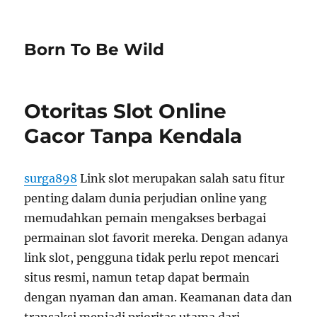
Born To Be Wild
Otoritas Slot Online
Gacor Tanpa Kendala
surga898
Link slot merupakan salah satu fitur
penting dalam dunia perjudian online yang
memudahkan pemain mengakses berbagai
permainan slot favorit mereka. Dengan adanya
link slot, pengguna tidak perlu repot mencari
situs resmi, namun tetap dapat bermain
dengan nyaman dan aman. Keamanan data dan