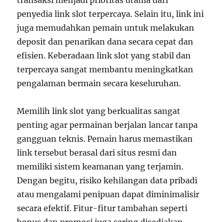
transaksi menjadi prioritas utama dari
penyedia link slot terpercaya. Selain itu, link ini
juga memudahkan pemain untuk melakukan
deposit dan penarikan dana secara cepat dan
efisien. Keberadaan link slot yang stabil dan
terpercaya sangat membantu meningkatkan
pengalaman bermain secara keseluruhan.
Memilih link slot yang berkualitas sangat
penting agar permainan berjalan lancar tanpa
gangguan teknis. Pemain harus memastikan
link tersebut berasal dari situs resmi dan
memiliki sistem keamanan yang terjamin.
Dengan begitu, risiko kehilangan data pribadi
atau mengalami penipuan dapat diminimalisir
secara efektif. Fitur-fitur tambahan seperti