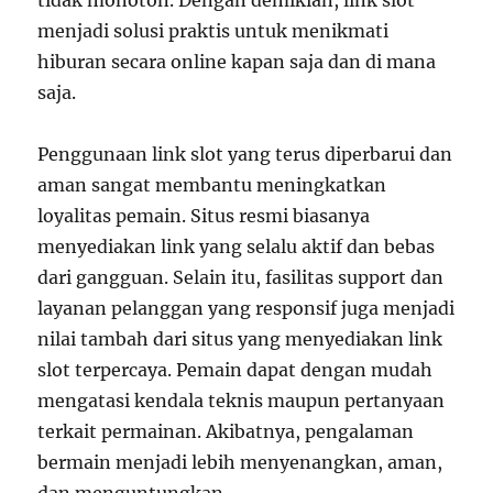
tidak monoton. Dengan demikian, link slot
menjadi solusi praktis untuk menikmati
hiburan secara online kapan saja dan di mana
saja.
Penggunaan link slot yang terus diperbarui dan
aman sangat membantu meningkatkan
loyalitas pemain. Situs resmi biasanya
menyediakan link yang selalu aktif dan bebas
dari gangguan. Selain itu, fasilitas support dan
layanan pelanggan yang responsif juga menjadi
nilai tambah dari situs yang menyediakan link
slot terpercaya. Pemain dapat dengan mudah
mengatasi kendala teknis maupun pertanyaan
terkait permainan. Akibatnya, pengalaman
bermain menjadi lebih menyenangkan, aman,