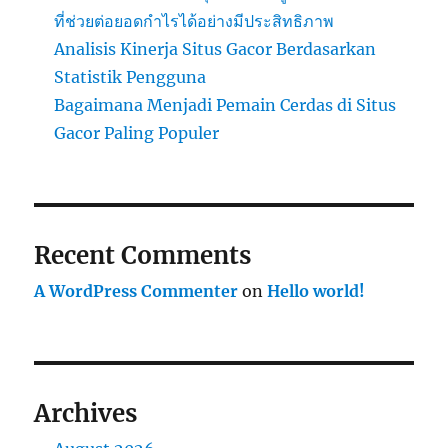
ที่ช่วยต่อยอดกำไรได้อย่างมีประสิทธิภาพ
Analisis Kinerja Situs Gacor Berdasarkan
Statistik Pengguna
Bagaimana Menjadi Pemain Cerdas di Situs
Gacor Paling Populer
Recent Comments
A WordPress Commenter
on
Hello world!
Archives