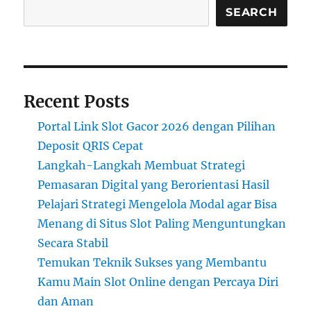
SEARCH
Recent Posts
Portal Link Slot Gacor 2026 dengan Pilihan
Deposit QRIS Cepat
Langkah-Langkah Membuat Strategi
Pemasaran Digital yang Berorientasi Hasil
Pelajari Strategi Mengelola Modal agar Bisa
Menang di Situs Slot Paling Menguntungkan
Secara Stabil
Temukan Teknik Sukses yang Membantu
Kamu Main Slot Online dengan Percaya Diri
dan Aman