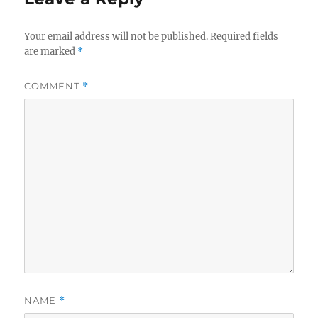
Your email address will not be published.
Required fields
are marked
*
COMMENT
*
NAME
*