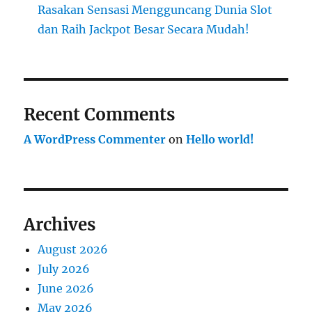
Rasakan Sensasi Mengguncang Dunia Slot
dan Raih Jackpot Besar Secara Mudah!
Recent Comments
A WordPress Commenter
on
Hello world!
Archives
August 2026
July 2026
June 2026
May 2026