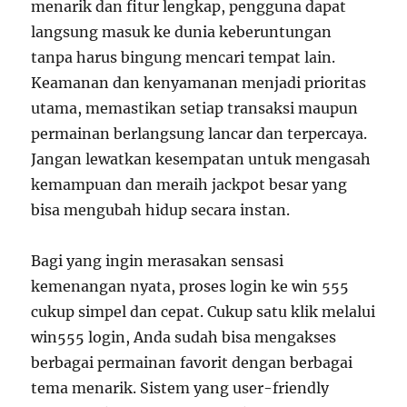
menarik dan fitur lengkap, pengguna dapat
langsung masuk ke dunia keberuntungan
tanpa harus bingung mencari tempat lain.
Keamanan dan kenyamanan menjadi prioritas
utama, memastikan setiap transaksi maupun
permainan berlangsung lancar dan terpercaya.
Jangan lewatkan kesempatan untuk mengasah
kemampuan dan meraih jackpot besar yang
bisa mengubah hidup secara instan.
Bagi yang ingin merasakan sensasi
kemenangan nyata, proses login ke win 555
cukup simpel dan cepat. Cukup satu klik melalui
win555 login, Anda sudah bisa mengakses
berbagai permainan favorit dengan berbagai
tema menarik. Sistem yang user-friendly