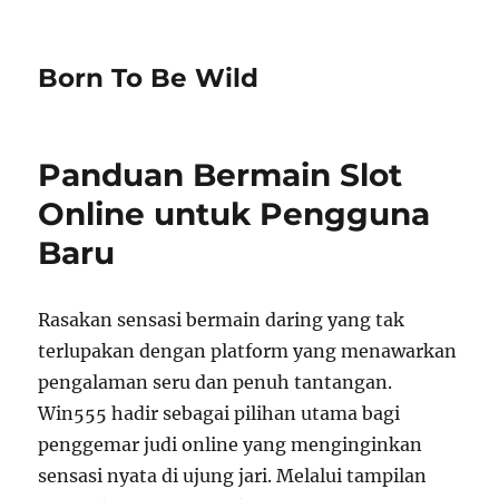
Born To Be Wild
Panduan Bermain Slot
Online untuk Pengguna
Baru
Rasakan sensasi bermain daring yang tak
terlupakan dengan platform yang menawarkan
pengalaman seru dan penuh tantangan.
Win555 hadir sebagai pilihan utama bagi
penggemar judi online yang menginginkan
sensasi nyata di ujung jari. Melalui tampilan