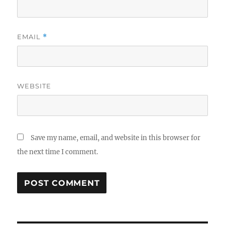
EMAIL
*
WEBSITE
Save my name, email, and website in this browser for
the next time I comment.