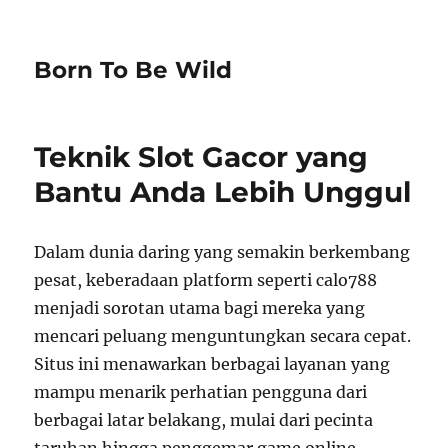
Born To Be Wild
Teknik Slot Gacor yang
Bantu Anda Lebih Unggul
Dalam dunia daring yang semakin berkembang
pesat, keberadaan platform seperti calo788
menjadi sorotan utama bagi mereka yang
mencari peluang menguntungkan secara cepat.
Situs ini menawarkan berbagai layanan yang
mampu menarik perhatian pengguna dari
berbagai latar belakang, mulai dari pecinta