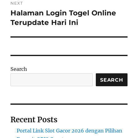
NEXT
Halaman Login Togel Online
Next
post:
Terupdate Hari Ini
Search
SEARCH
Recent Posts
Portal Link Slot Gacor 2026 dengan Pilihan