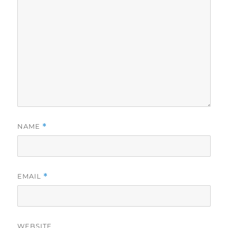
NAME
*
EMAIL
*
WEBSITE