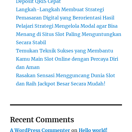
Deposit QRIS Cepat
Langkah-Langkah Membuat Strategi
Pemasaran Digital yang Berorientasi Hasil
Pelajari Strategi Mengelola Modal agar Bisa
Menang di Situs Slot Paling Menguntungkan
Secara Stabil
Temukan Teknik Sukses yang Membantu
Kamu Main Slot Online dengan Percaya Diri
dan Aman
Rasakan Sensasi Mengguncang Dunia Slot
dan Raih Jackpot Besar Secara Mudah!
Recent Comments
A WordPress Commenter
on
Hello world!