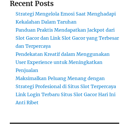
Recent Posts
Strategi Mengelola Emosi Saat Menghadapi
Kekalahan Dalam Taruhan
Panduan Praktis Mendapatkan Jackpot dari
Slot Gacor dan Link Slot Gacor yang Terbesar
dan Terpercaya
Pendekatan Kreatif dalam Menggunakan
User Experience untuk Meningkatkan
Penjualan
Maksimalkan Peluang Menang dengan
Strategi Profesional di Situs Slot Terpercaya
Link Login Terbaru Situs Slot Gacor Hari Ini
Anti Ribet