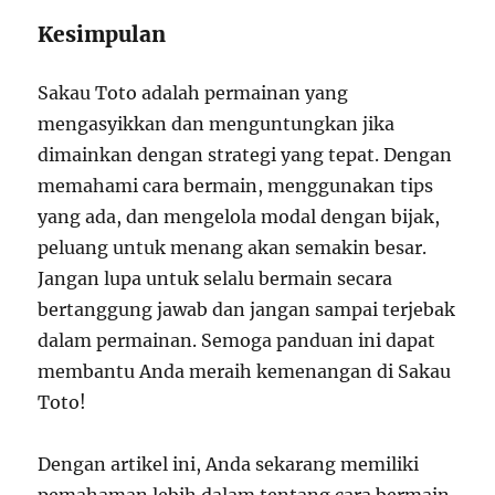
Kesimpulan
Sakau Toto adalah permainan yang
mengasyikkan dan menguntungkan jika
dimainkan dengan strategi yang tepat. Dengan
memahami cara bermain, menggunakan tips
yang ada, dan mengelola modal dengan bijak,
peluang untuk menang akan semakin besar.
Jangan lupa untuk selalu bermain secara
bertanggung jawab dan jangan sampai terjebak
dalam permainan. Semoga panduan ini dapat
membantu Anda meraih kemenangan di Sakau
Toto!
Dengan artikel ini, Anda sekarang memiliki