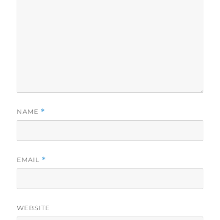
NAME
*
EMAIL
*
WEBSITE