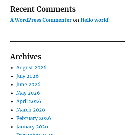
Recent Comments
A WordPress Commenter
on
Hello world!
Archives
August 2026
July 2026
June 2026
May 2026
April 2026
March 2026
February 2026
January 2026