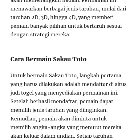
akan memenangkan hadiah. Permainan ini
menawarkan berbagai jenis taruhan, mulai dari
taruhan 2D, 3D, hingga 4D, yang memberi
pemain banyak pilihan untuk bertaruh sesuai
dengan strategi mereka.
Cara Bermain Sakau Toto
Untuk bermain Sakau Toto, langkah pertama
yang harus dilakukan adalah mendaftar di situs
judi togel yang menyediakan permainan ini.
Setelah berhasil mendaftar, pemain dapat
memilih jenis taruhan yang diinginkan.
Kemudian, pemain akan diminta untuk
memilih angka-angka yang menurut mereka
akan keluar dalam undian. Setiap taruhan