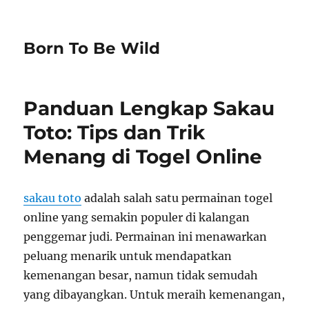
Born To Be Wild
Panduan Lengkap Sakau
Toto: Tips dan Trik
Menang di Togel Online
sakau toto
adalah salah satu permainan togel
online yang semakin populer di kalangan
penggemar judi. Permainan ini menawarkan
peluang menarik untuk mendapatkan
kemenangan besar, namun tidak semudah
yang dibayangkan. Untuk meraih kemenangan,