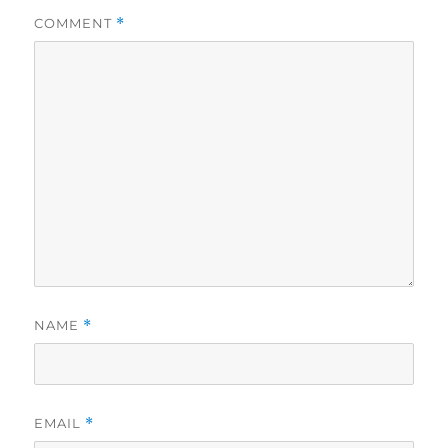
COMMENT
*
NAME
*
EMAIL
*