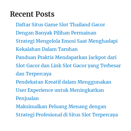
Recent Posts
Daftar Situs Game Slot Thailand Gacor
Dengan Banyak Pilihan Permainan
Strategi Mengelola Emosi Saat Menghadapi
Kekalahan Dalam Taruhan
Panduan Praktis Mendapatkan Jackpot dari
Slot Gacor dan Link Slot Gacor yang Terbesar
dan Terpercaya
Pendekatan Kreatif dalam Menggunakan
User Experience untuk Meningkatkan
Penjualan
Maksimalkan Peluang Menang dengan
Strategi Profesional di Situs Slot Terpercaya