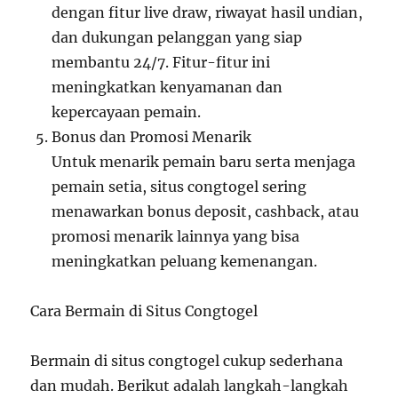
dengan fitur live draw, riwayat hasil undian,
dan dukungan pelanggan yang siap
membantu 24/7. Fitur-fitur ini
meningkatkan kenyamanan dan
kepercayaan pemain.
Bonus dan Promosi Menarik
Untuk menarik pemain baru serta menjaga
pemain setia, situs congtogel sering
menawarkan bonus deposit, cashback, atau
promosi menarik lainnya yang bisa
meningkatkan peluang kemenangan.
Cara Bermain di Situs Congtogel
Bermain di situs congtogel cukup sederhana
dan mudah. Berikut adalah langkah-langkah