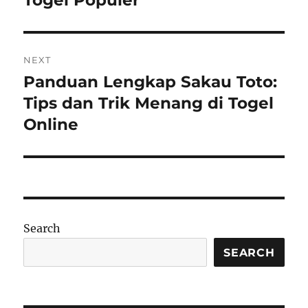
Togel Populer
NEXT
Panduan Lengkap Sakau Toto:
Next
post:
Tips dan Trik Menang di Togel
Online
Search
SEARCH