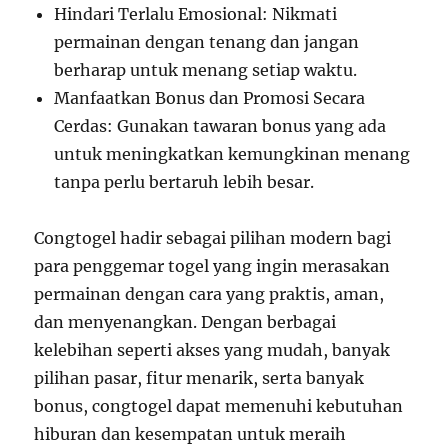
Hindari Terlalu Emosional: Nikmati
permainan dengan tenang dan jangan
berharap untuk menang setiap waktu.
Manfaatkan Bonus dan Promosi Secara
Cerdas: Gunakan tawaran bonus yang ada
untuk meningkatkan kemungkinan menang
tanpa perlu bertaruh lebih besar.
Congtogel hadir sebagai pilihan modern bagi
para penggemar togel yang ingin merasakan
permainan dengan cara yang praktis, aman,
dan menyenangkan. Dengan berbagai
kelebihan seperti akses yang mudah, banyak
pilihan pasar, fitur menarik, serta banyak
bonus, congtogel dapat memenuhi kebutuhan
hiburan dan kesempatan untuk meraih