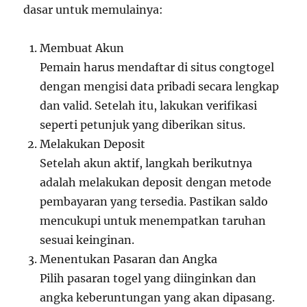
dasar untuk memulainya:
Membuat Akun
Pemain harus mendaftar di situs congtogel
dengan mengisi data pribadi secara lengkap
dan valid. Setelah itu, lakukan verifikasi
seperti petunjuk yang diberikan situs.
Melakukan Deposit
Setelah akun aktif, langkah berikutnya
adalah melakukan deposit dengan metode
pembayaran yang tersedia. Pastikan saldo
mencukupi untuk menempatkan taruhan
sesuai keinginan.
Menentukan Pasaran dan Angka
Pilih pasaran togel yang diinginkan dan
angka keberuntungan yang akan dipasang.