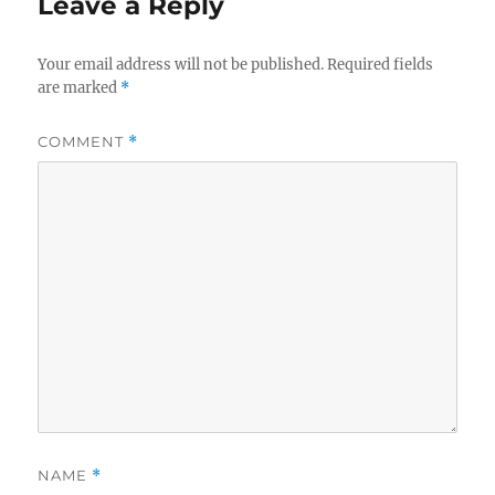
Leave a Reply
Your email address will not be published.
Required fields
are marked
*
COMMENT
*
NAME
*