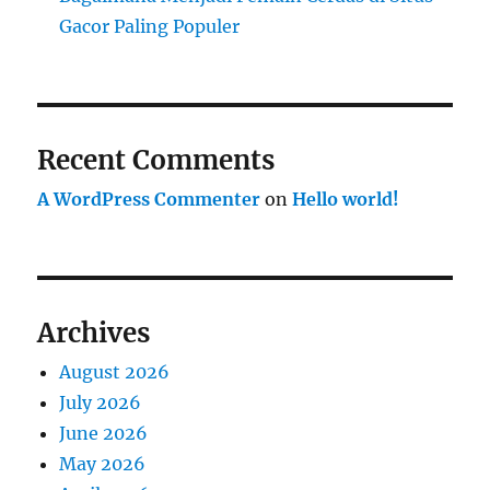
Gacor Paling Populer
Recent Comments
A WordPress Commenter
on
Hello world!
Archives
August 2026
July 2026
June 2026
May 2026