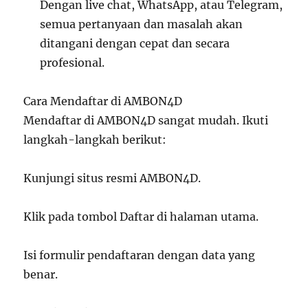
Dengan live chat, WhatsApp, atau Telegram,
semua pertanyaan dan masalah akan
ditangani dengan cepat dan secara
profesional.
Cara Mendaftar di AMBON4D
Mendaftar di AMBON4D sangat mudah. Ikuti
langkah-langkah berikut:
Kunjungi situs resmi AMBON4D.
Klik pada tombol Daftar di halaman utama.
Isi formulir pendaftaran dengan data yang
benar.