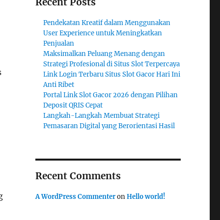
Recent Posts
Pendekatan Kreatif dalam Menggunakan
User Experience untuk Meningkatkan
Penjualan
Maksimalkan Peluang Menang dengan
Strategi Profesional di Situs Slot Terpercaya
s
Link Login Terbaru Situs Slot Gacor Hari Ini
Anti Ribet
Portal Link Slot Gacor 2026 dengan Pilihan
Deposit QRIS Cepat
Langkah-Langkah Membuat Strategi
Pemasaran Digital yang Berorientasi Hasil
Recent Comments
g
A WordPress Commenter
on
Hello world!