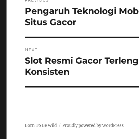
PREVIOUS
navigation
Pengaruh Teknologi Mob
Previous
post:
Situs Gacor
NEXT
Slot Resmi Gacor Terle
Next
post:
Konsisten
Born To Be Wild
Proudly powered by WordPress