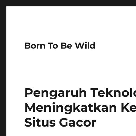
Born To Be Wild
Pengaruh Teknolo
Meningkatkan Ke
Situs Gacor