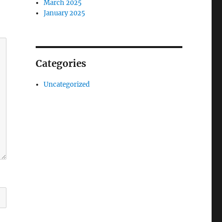
March 2025
January 2025
Categories
Uncategorized