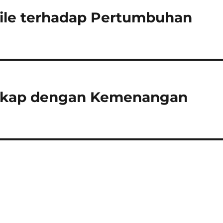
ile terhadap Pertumbuhan
ngkap dengan Kemenangan