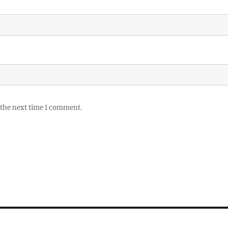
 the next time I comment.