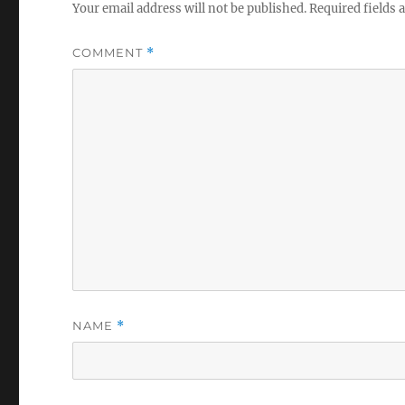
Your email address will not be published.
Required fields
COMMENT
*
NAME
*