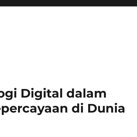
gi Digital dalam
percayaan di Dunia