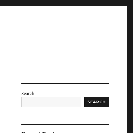
Search
SEARCH