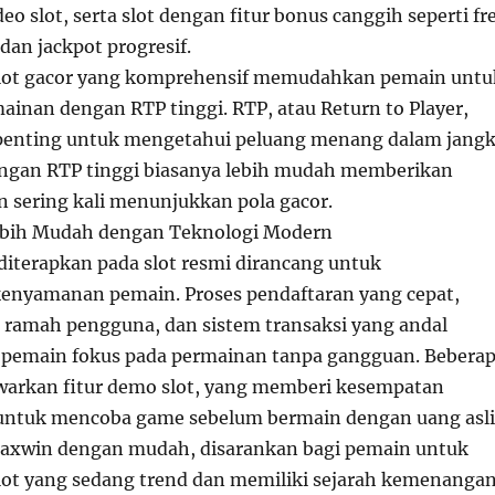
deo slot, serta slot dengan fitur bonus canggih seperti fr
 dan jackpot progresif.
k slot gacor yang komprehensif memudahkan pemain untu
inan dengan RTP tinggi. RTP, atau Return to Player,
 penting untuk mengetahui peluang menang dalam jang
engan RTP tinggi biasanya lebih mudah memberikan
sering kali menunjukkan pola gacor.
bih Mudah dengan Teknologi Modern
diterapkan pada slot resmi dirancang untuk
enyamanan pemain. Proses pendaftaran yang cepat,
ramah pengguna, dan sistem transaksi yang andal
emain fokus pada permainan tanpa gangguan. Bebera
warkan fitur demo slot, yang memberi kesempatan
untuk mencoba game sebelum bermain dengan uang asli
axwin dengan mudah, disarankan bagi pemain untuk
ot yang sedang trend dan memiliki sejarah kemenanga