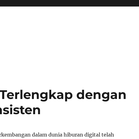
 Terlengkap dengan
sisten
kembangan dalam dunia hiburan digital telah