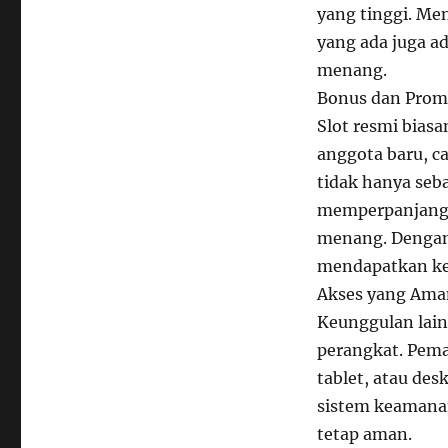
yang tinggi. M
yang ada juga a
menang.
Bonus dan Prom
Slot resmi bias
anggota baru, ca
tidak hanya seb
memperpanjang 
menang. Dengan
mendapatkan keu
Akses yang Aman
Keunggulan lain
perangkat. Pema
tablet, atau des
sistem keamanan
tetap aman.