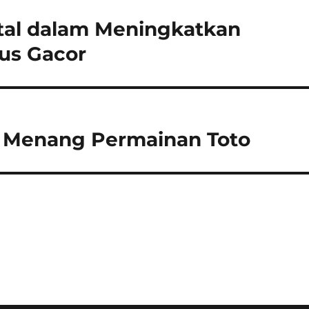
tal dalam Meningkatkan
tus Gacor
is Menang Permainan Toto