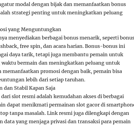
engatur modal dengan bijak dan memanfaatkan bonus
dalah strategi penting untuk meningkatkan peluang
osi yang Menguntungkan
anya menyediakan berbagai bonus menarik, seperti bonu
shback, free spin, dan acara harian. Bonus-bonus ini
agai daya tarik, tetapi juga membantu pemain untuk
waktu bermain dan meningkatkan peluang untuk
 memanfaatkan promosi dengan baik, pemain bisa
ntungan lebih dari setiap taruhan.
 dan Stabil Kapan Saja
 dari slot resmi adalah kemudahan akses di berbagai
in dapat menikmati permainan slot gacor di smartphon
ktop tanpa masalah. Link resmi juga dilengkapi dengan
 data yang menjaga privasi dan transaksi para pemain