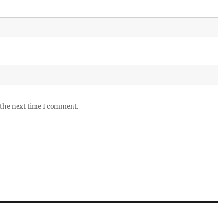
 the next time I comment.