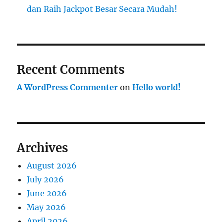
dan Raih Jackpot Besar Secara Mudah!
Recent Comments
A WordPress Commenter
on
Hello world!
Archives
August 2026
July 2026
June 2026
May 2026
April 2026