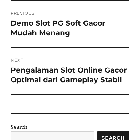
Post
PREVIOUS
navigation
Demo Slot PG Soft Gacor
Previous
post:
Mudah Menang
NEXT
Pengalaman Slot Online Gacor
Next
post:
Optimal dari Gameplay Stabil
Search
SEARCH