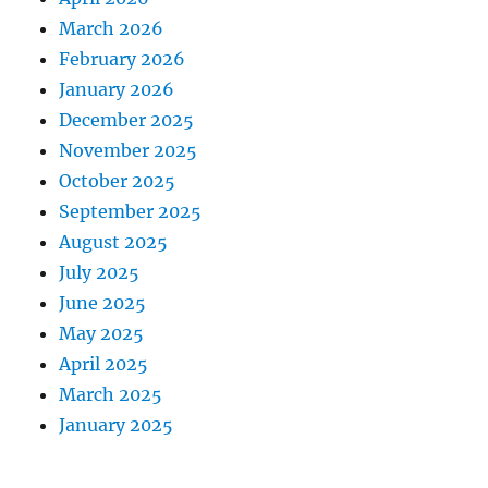
March 2026
February 2026
January 2026
December 2025
November 2025
October 2025
September 2025
August 2025
July 2025
June 2025
May 2025
April 2025
March 2025
January 2025