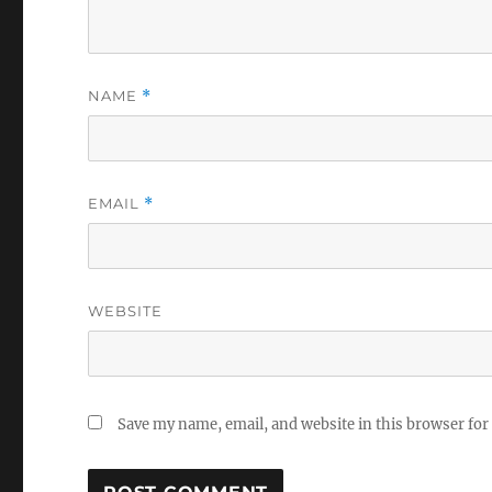
NAME
*
EMAIL
*
WEBSITE
Save my name, email, and website in this browser for