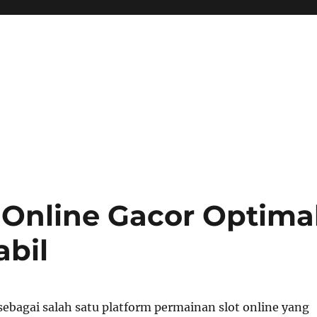
Online Gacor Optima
abil
ebagai salah satu platform permainan slot online yang