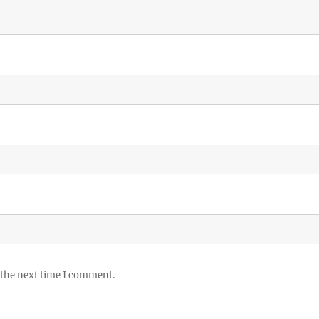
 the next time I comment.