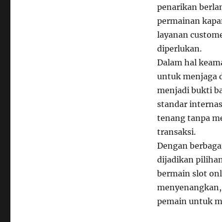
penarikan berla
permainan kapan
layanan custome
diperlukan.
Dalam hal keam
untuk menjaga da
menjadi bukti ba
standar interna
tenang tanpa m
transaksi.
Dengan berbaga
dijadikan pilih
bermain slot on
menyenangkan, 
pemain untuk m