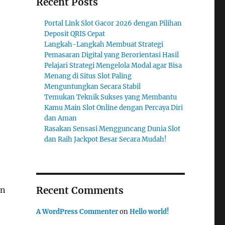
Recent Posts
Portal Link Slot Gacor 2026 dengan Pilihan
Deposit QRIS Cepat
Langkah-Langkah Membuat Strategi
Pemasaran Digital yang Berorientasi Hasil
Pelajari Strategi Mengelola Modal agar Bisa
Menang di Situs Slot Paling
Menguntungkan Secara Stabil
Temukan Teknik Sukses yang Membantu
Kamu Main Slot Online dengan Percaya Diri
dan Aman
Rasakan Sensasi Mengguncang Dunia Slot
dan Raih Jackpot Besar Secara Mudah!
Recent Comments
rn
A WordPress Commenter
on
Hello world!