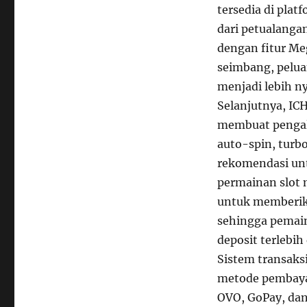
tersedia di plat
dari petualangan
dengan fitur Me
seimbang, pelu
menjadi lebih ny
Selanjutnya, IC
membuat pengal
auto-spin, turb
rekomendasi unt
permainan slot 
untuk memberik
sehingga pemai
deposit terlebih
Sistem transaksi
metode pembayar
OVO, GoPay, dan 