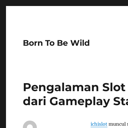
Born To Be Wild
Pengalaman Slot 
dari Gameplay St
ichislot
muncul s