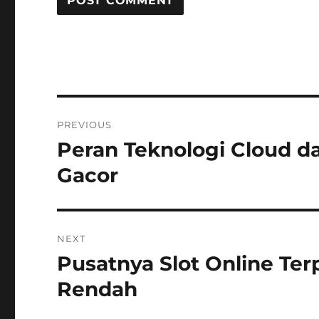
Post
PREVIOUS
navigation
Peran Teknologi Cloud da
Previous
post:
Gacor
NEXT
Pusatnya Slot Online Ter
Next
post:
Rendah