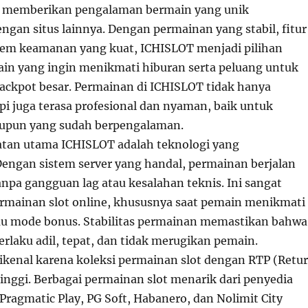
, memberikan pengalaman bermain yang unik
ngan situs lainnya. Dengan permainan yang stabil, fitur
stem keamanan yang kuat, ICHISLOT menjadi pilihan
in yang ingin menikmati hiburan serta peluang untuk
ckpot besar. Permainan di ICHISLOT tidak hanya
pi juga terasa profesional dan nyaman, baik untuk
upun yang sudah berpengalaman.
atan utama ICHISLOT adalah teknologi yang
engan sistem server yang handal, permainan berjalan
anpa gangguan lag atau kesalahan teknis. Ini sangat
ermainan slot online, khususnya saat pemain menikmati
atau mode bonus. Stabilitas permainan memastikan bahwa
erlaku adil, tepat, dan tidak merugikan pemain.
ikenal karena koleksi permainan slot dengan RTP (Retu
tinggi. Berbagai permainan slot menarik dari penyedia
 Pragmatic Play, PG Soft, Habanero, dan Nolimit City