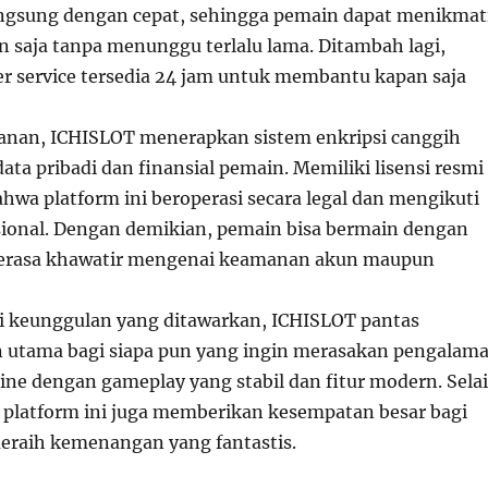
ngsung dengan cepat, sehingga pemain dapat menikmat
 saja tanpa menunggu terlalu lama. Ditambah lagi,
r service tersedia 24 jam untuk membantu kapan saja
anan, ICHISLOT menerapkan sistem enkripsi canggih
ta pribadi dan finansial pemain. Memiliki lisensi resmi
hwa platform ini beroperasi secara legal dan mengikuti
sional. Dengan demikian, pemain bisa bermain dengan
erasa khawatir mengenai keamanan akun maupun
i keunggulan yang ditawarkan, ICHISLOT pantas
an utama bagi siapa pun yang ingin merasakan pengalam
line dengan gameplay yang stabil dan fitur modern. Sela
platform ini juga memberikan kesempatan besar bagi
eraih kemenangan yang fantastis.