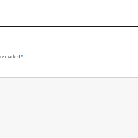
 are marked
*