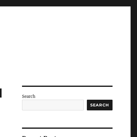
l
Search
SEARCH