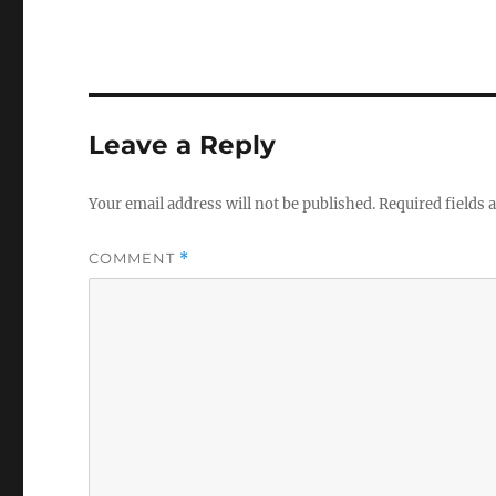
Leave a Reply
Your email address will not be published.
Required fields
COMMENT
*