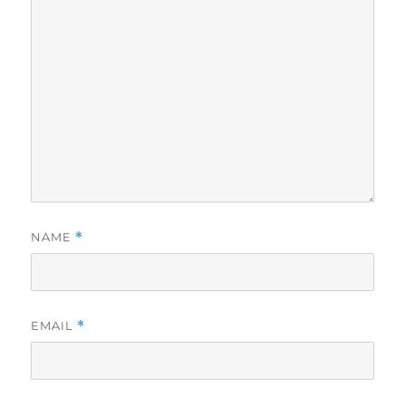
NAME
*
EMAIL
*