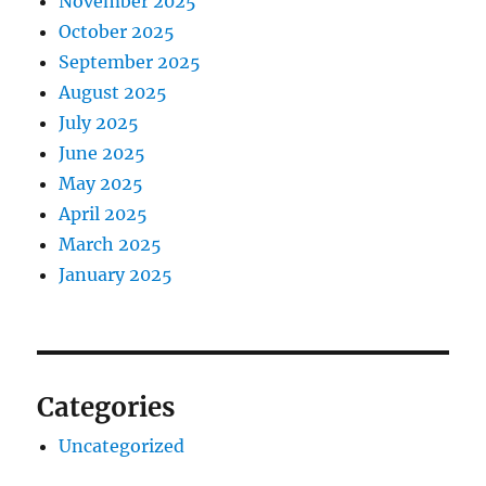
November 2025
October 2025
September 2025
August 2025
July 2025
June 2025
May 2025
April 2025
March 2025
January 2025
Categories
Uncategorized