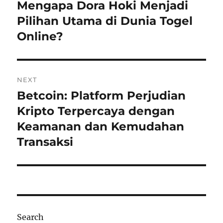
navigation
Mengapa Dora Hoki Menjadi
Previous
post:
Pilihan Utama di Dunia Togel
Online?
NEXT
Betcoin: Platform Perjudian
Next
post:
Kripto Terpercaya dengan
Keamanan dan Kemudahan
Transaksi
Search