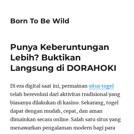
Born To Be Wild
Punya Keberuntungan
Lebih? Buktikan
Langsung di DORAHOKI
Di era digital saat ini, permainan
situs togel
telah berevolusi dari aktivitas tradisional yang
biasanya dilakukan di kasino. Sekarang, togel
dapat dengan mudah, cepat, dan aman
dimainkan secara online. Salah satu situs yang
menawarkan pengalaman modern bagi para