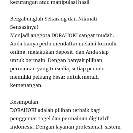
kecurangan atau manipulasi hasil.
Bergabunglah Sekarang dan Nikmati
Sensasinya!
Menjadi anggota DORAHOKI sangat mudah.
Anda hanya perlu mendaftar melalui formulir
online, melakukan deposit, dan Anda siap
untuk bermain. Dengan banyak pilihan
permainan yang tersedia, setiap pemain
memiliki peluang besar untuk meraih
kemenangan.
Kesimpulan
DORAHOKI adalah pilihan terbaik bagi
penggemar togel dan permainan digital di
Indonesia. Dengan layanan profesional, sistem