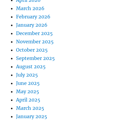
April 2026
March 2026
February 2026
January 2026
December 2025
November 2025
October 2025
September 2025
August 2025
July 2025
June 2025
May 2025
April 2025
March 2025
January 2025