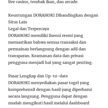
live casino, tembak ikan, dan arcade.
Keuntungan DORAHOKI Dibandingkan dengan
Situs Lain
Legal dan Terpercaya
DORAHOKI memiliki lisensi resmi yang
memastikan bahwa semua transaksi dan
permainan berlangsung dengan adil dan
transparan. Keamanan data dan privasi
pengguna menjadi hal yang sangat penting.
Pasar Lengkap dan Up-to-date
DORAHOKI menyediakan pasar togel yang
komprehensif dengan hasil yang diperbarui
secara langsung. Pengguna dapat dengan
mudah mengikuti hasil melalui dashboard