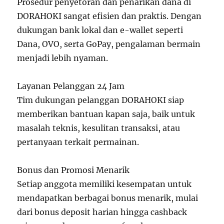
Prosedur penyetoran dan penarikan dana di
DORAHOKI sangat efisien dan praktis. Dengan
dukungan bank lokal dan e-wallet seperti
Dana, OVO, serta GoPay, pengalaman bermain
menjadi lebih nyaman.
Layanan Pelanggan 24 Jam
Tim dukungan pelanggan DORAHOKI siap
memberikan bantuan kapan saja, baik untuk
masalah teknis, kesulitan transaksi, atau
pertanyaan terkait permainan.
Bonus dan Promosi Menarik
Setiap anggota memiliki kesempatan untuk
mendapatkan berbagai bonus menarik, mulai
dari bonus deposit harian hingga cashback