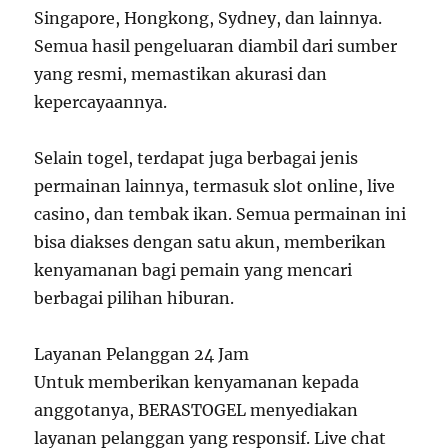
Singapore, Hongkong, Sydney, dan lainnya.
Semua hasil pengeluaran diambil dari sumber
yang resmi, memastikan akurasi dan
kepercayaannya.
Selain togel, terdapat juga berbagai jenis
permainan lainnya, termasuk slot online, live
casino, dan tembak ikan. Semua permainan ini
bisa diakses dengan satu akun, memberikan
kenyamanan bagi pemain yang mencari
berbagai pilihan hiburan.
Layanan Pelanggan 24 Jam
Untuk memberikan kenyamanan kepada
anggotanya, BERASTOGEL menyediakan
layanan pelanggan yang responsif. Live chat