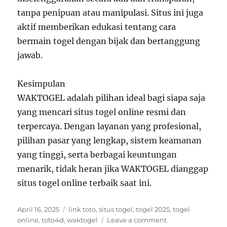
tanpa penipuan atau manipulasi. Situs ini juga
aktif memberikan edukasi tentang cara
bermain togel dengan bijak dan bertanggung
jawab.
Kesimpulan
WAKTOGEL adalah pilihan ideal bagi siapa saja
yang mencari situs togel online resmi dan
terpercaya. Dengan layanan yang profesional,
pilihan pasar yang lengkap, sistem keamanan
yang tinggi, serta berbagai keuntungan
menarik, tidak heran jika WAKTOGEL dianggap
situs togel online terbaik saat ini.
Posted
Tags
April 16, 2025
link toto
,
situs togel
,
togel 2025
,
togel
on
on
online
,
toto4d
,
waktogel
Leave a comment