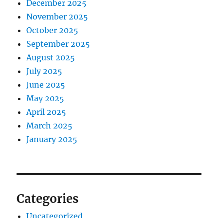
December 2025
November 2025
October 2025
September 2025
August 2025
July 2025
June 2025
May 2025
April 2025
March 2025
January 2025
Categories
Uncategorized