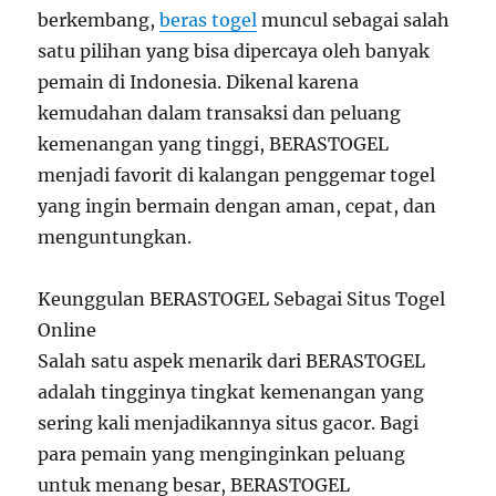
berkembang,
beras togel
muncul sebagai salah
satu pilihan yang bisa dipercaya oleh banyak
pemain di Indonesia. Dikenal karena
kemudahan dalam transaksi dan peluang
kemenangan yang tinggi, BERASTOGEL
menjadi favorit di kalangan penggemar togel
yang ingin bermain dengan aman, cepat, dan
menguntungkan.
Keunggulan BERASTOGEL Sebagai Situs Togel
Online
Salah satu aspek menarik dari BERASTOGEL
adalah tingginya tingkat kemenangan yang
sering kali menjadikannya situs gacor. Bagi
para pemain yang menginginkan peluang
untuk menang besar, BERASTOGEL