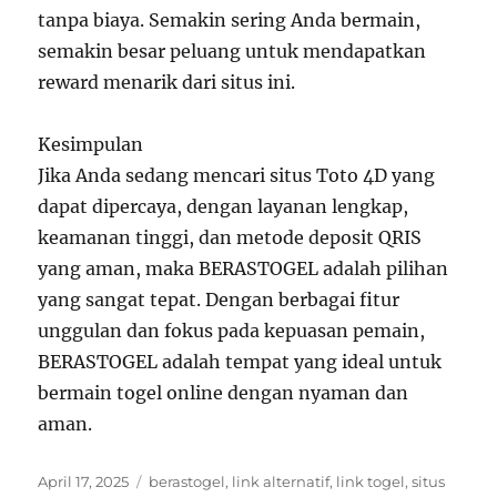
tanpa biaya. Semakin sering Anda bermain,
semakin besar peluang untuk mendapatkan
reward menarik dari situs ini.
Kesimpulan
Jika Anda sedang mencari situs Toto 4D yang
dapat dipercaya, dengan layanan lengkap,
keamanan tinggi, dan metode deposit QRIS
yang aman, maka BERASTOGEL adalah pilihan
yang sangat tepat. Dengan berbagai fitur
unggulan dan fokus pada kepuasan pemain,
BERASTOGEL adalah tempat yang ideal untuk
bermain togel online dengan nyaman dan
aman.
Posted
Tags
April 17, 2025
berastogel
,
link alternatif
,
link togel
,
situs