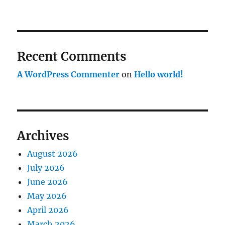
Recent Comments
A WordPress Commenter
on
Hello world!
Archives
August 2026
July 2026
June 2026
May 2026
April 2026
March 2026