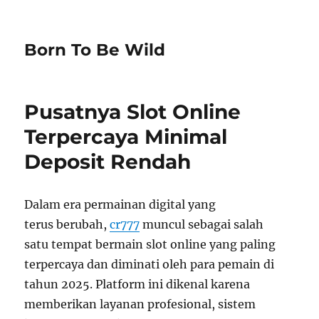
Born To Be Wild
Pusatnya Slot Online
Terpercaya Minimal
Deposit Rendah
Dalam era permainan digital yang
terus berubah,
cr777
muncul sebagai salah
satu tempat bermain slot online yang paling
terpercaya dan diminati oleh para pemain di
tahun 2025. Platform ini dikenal karena
memberikan layanan profesional, sistem