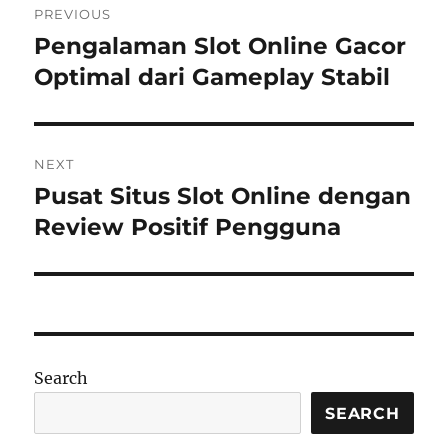
PREVIOUS
navigation
Pengalaman Slot Online Gacor
Previous
post:
Optimal dari Gameplay Stabil
NEXT
Pusat Situs Slot Online dengan
Next
post:
Review Positif Pengguna
Search
SEARCH