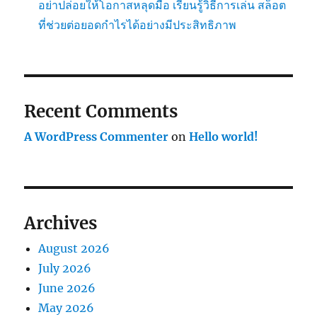
อย่าปล่อยให้โอกาสหลุดมือ เรียนรู้วิธีการเล่น สล็อต
ที่ช่วยต่อยอดกำไรได้อย่างมีประสิทธิภาพ
Recent Comments
A WordPress Commenter
on
Hello world!
Archives
August 2026
July 2026
June 2026
May 2026