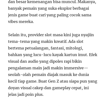
dan besar kemenangan bisa muncul. Makanya,
banyak pemain yang suka eksplor berbagai
jenis game buat cari yang paling cocok sama
vibes mereka.
Selain itu, provider slot masa kini juga nyajiin
tema-tema yang makin kreatif. Ada slot
bertema petualangan, fantasi, mitologi,
bahkan yang lucu-lucu kayak kartun imut. Efek
visual dan audio yang dipoles rapi bikin
pengalaman main jadi makin immersive—
seolah-olah pemain diajak masuk ke dunia
kecil tiap game. Buat Gen Z atau siapa pun yang
doyan visual cakep dan gameplay cepat, ini
jelas jadi poin plus.