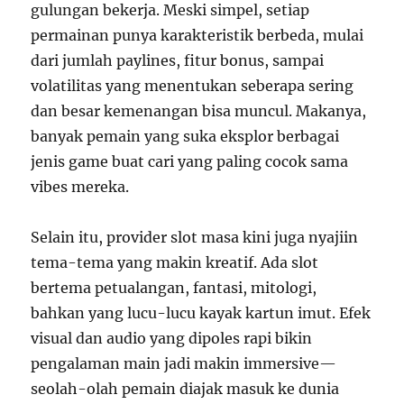
gulungan bekerja. Meski simpel, setiap
permainan punya karakteristik berbeda, mulai
dari jumlah paylines, fitur bonus, sampai
volatilitas yang menentukan seberapa sering
dan besar kemenangan bisa muncul. Makanya,
banyak pemain yang suka eksplor berbagai
jenis game buat cari yang paling cocok sama
vibes mereka.
Selain itu, provider slot masa kini juga nyajiin
tema-tema yang makin kreatif. Ada slot
bertema petualangan, fantasi, mitologi,
bahkan yang lucu-lucu kayak kartun imut. Efek
visual dan audio yang dipoles rapi bikin
pengalaman main jadi makin immersive—
seolah-olah pemain diajak masuk ke dunia