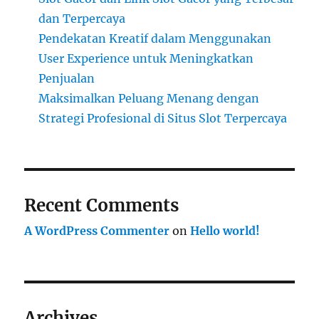
dan Terpercaya
Pendekatan Kreatif dalam Menggunakan
User Experience untuk Meningkatkan
Penjualan
Maksimalkan Peluang Menang dengan
Strategi Profesional di Situs Slot Terpercaya
Recent Comments
A WordPress Commenter
on
Hello world!
Archives