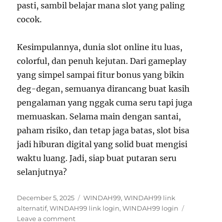
pasti, sambil belajar mana slot yang paling
cocok.
Kesimpulannya, dunia slot online itu luas,
colorful, dan penuh kejutan. Dari gameplay
yang simpel sampai fitur bonus yang bikin
deg-degan, semuanya dirancang buat kasih
pengalaman yang nggak cuma seru tapi juga
memuaskan. Selama main dengan santai,
paham risiko, dan tetap jaga batas, slot bisa
jadi hiburan digital yang solid buat mengisi
waktu luang. Jadi, siap buat putaran seru
selanjutnya?
Posted
Tags
December 5, 2025
WINDAH99
,
WINDAH99 link
on
alternatif
,
WINDAH99 link login
,
WINDAH99 login
on
Leave a comment