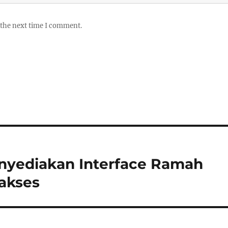
 the next time I comment.
enyediakan Interface Ramah
akses