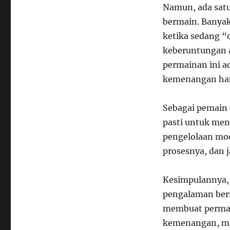
Namun, ada satu
bermain. Banyak
ketika sedang “on
keberuntungan a
permainan ini ad
kemenangan han
Sebagai pemain 
pasti untuk mena
pengelolaan mod
prosesnya, dan 
Kesimpulannya
pengalaman berm
membuat permai
kemenangan, mel