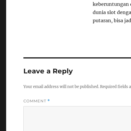
keberuntungan da
dunia slot denga
putaran, bisa j
Leave a Reply
Your email address will not be published.
Required fields
COMMENT
*