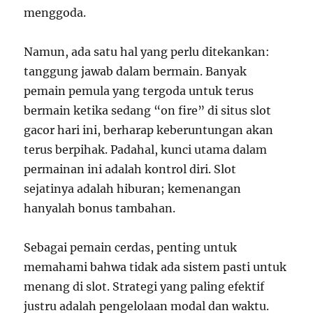
menggoda.
Namun, ada satu hal yang perlu ditekankan:
tanggung jawab dalam bermain. Banyak
pemain pemula yang tergoda untuk terus
bermain ketika sedang “on fire” di situs slot
gacor hari ini, berharap keberuntungan akan
terus berpihak. Padahal, kunci utama dalam
permainan ini adalah kontrol diri. Slot
sejatinya adalah hiburan; kemenangan
hanyalah bonus tambahan.
Sebagai pemain cerdas, penting untuk
memahami bahwa tidak ada sistem pasti untuk
menang di slot. Strategi yang paling efektif
justru adalah pengelolaan modal dan waktu.