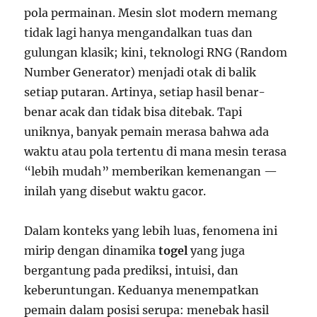
pola permainan. Mesin slot modern memang
tidak lagi hanya mengandalkan tuas dan
gulungan klasik; kini, teknologi RNG (Random
Number Generator) menjadi otak di balik
setiap putaran. Artinya, setiap hasil benar-
benar acak dan tidak bisa ditebak. Tapi
uniknya, banyak pemain merasa bahwa ada
waktu atau pola tertentu di mana mesin terasa
“lebih mudah” memberikan kemenangan —
inilah yang disebut waktu gacor.
Dalam konteks yang lebih luas, fenomena ini
mirip dengan dinamika
togel
yang juga
bergantung pada prediksi, intuisi, dan
keberuntungan. Keduanya menempatkan
pemain dalam posisi serupa: menebak hasil