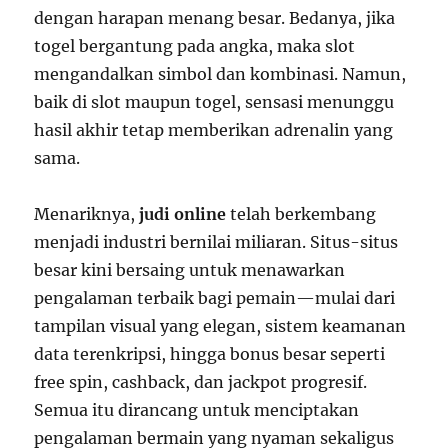
dengan harapan menang besar. Bedanya, jika
togel bergantung pada angka, maka slot
mengandalkan simbol dan kombinasi. Namun,
baik di slot maupun togel, sensasi menunggu
hasil akhir tetap memberikan adrenalin yang
sama.
Menariknya,
judi online
telah berkembang
menjadi industri bernilai miliaran. Situs-situs
besar kini bersaing untuk menawarkan
pengalaman terbaik bagi pemain—mulai dari
tampilan visual yang elegan, sistem keamanan
data terenkripsi, hingga bonus besar seperti
free spin, cashback, dan jackpot progresif.
Semua itu dirancang untuk menciptakan
pengalaman bermain yang nyaman sekaligus