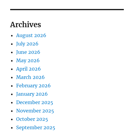
Archives
August 2026
July 2026
June 2026
May 2026
April 2026
March 2026
February 2026
January 2026
December 2025
November 2025
October 2025
September 2025