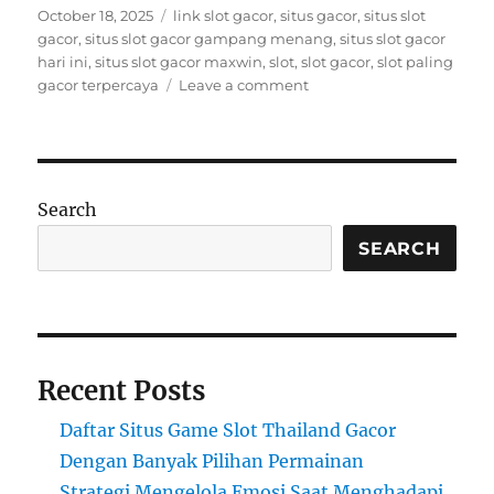
Posted
Tags
October 18, 2025
link slot gacor
,
situs gacor
,
situs slot
on
gacor
,
situs slot gacor gampang menang
,
situs slot gacor
hari ini
,
situs slot gacor maxwin
,
slot
,
slot gacor
,
slot paling
on
gacor terpercaya
Leave a comment
Rahasia
di
Balik
Situs
Slot
Search
Gacor
Hari
SEARCH
Ini:
Keberuntungan
atau
Strategi?
Recent Posts
Daftar Situs Game Slot Thailand Gacor
Dengan Banyak Pilihan Permainan
Strategi Mengelola Emosi Saat Menghadapi