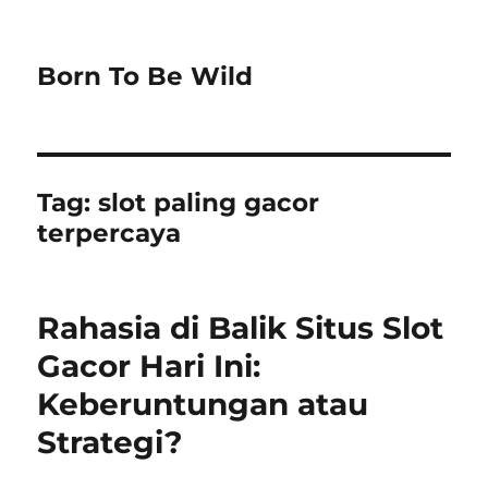
Born To Be Wild
Tag:
slot paling gacor
terpercaya
Rahasia di Balik Situs Slot
Gacor Hari Ini:
Keberuntungan atau
Strategi?