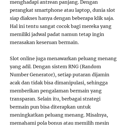
menghadapi antrean panjang. Dengan
perangkat smartphone atau laptop, dunia slot
siap diakses hanya dengan beberapa klik saja.
Hal ini tentu sangat cocok bagi mereka yang
memiliki jadwal padat namun tetap ingin
merasakan keseruan bermain.
Slot online juga menawarkan peluang menang
yang adil. Dengan sistem RNG (Random
Number Generator), setiap putaran dijamin
acak dan tidak bisa dimanipulasi, sehingga
memberikan pengalaman bermain yang
transparan. Selain itu, berbagai strategi
bermain pun bisa diterapkan untuk
meningkatkan peluang menang. Misalnya,
memahami pola bonus atau memilih mesin