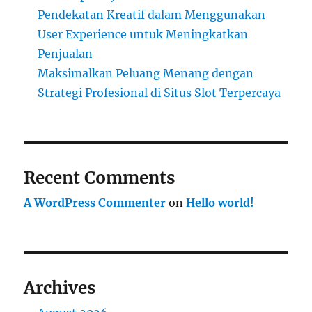
Pendekatan Kreatif dalam Menggunakan
User Experience untuk Meningkatkan
Penjualan
Maksimalkan Peluang Menang dengan
Strategi Profesional di Situs Slot Terpercaya
Recent Comments
A WordPress Commenter
on
Hello world!
Archives