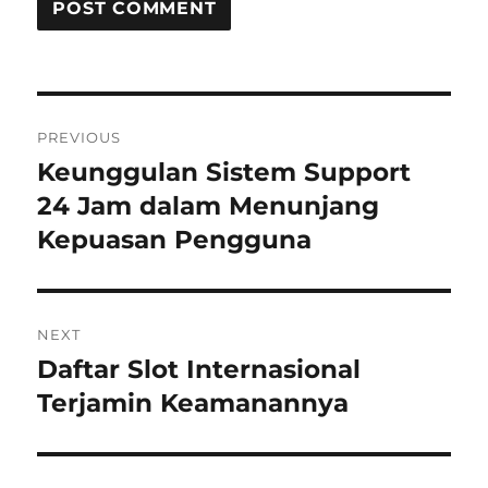
Post
PREVIOUS
navigation
Keunggulan Sistem Support
Previous
post:
24 Jam dalam Menunjang
Kepuasan Pengguna
NEXT
Daftar Slot Internasional
Next
post:
Terjamin Keamanannya