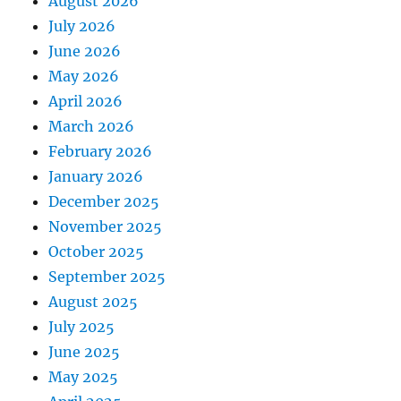
August 2026
July 2026
June 2026
May 2026
April 2026
March 2026
February 2026
January 2026
December 2025
November 2025
October 2025
September 2025
August 2025
July 2025
June 2025
May 2025