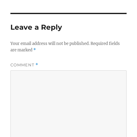
Leave a Reply
Your email address will not be published.
Required fields
are marked
*
COMMENT
*