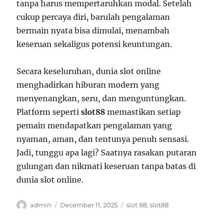
tanpa harus mempertaruhkan modal. Setelah
cukup percaya diri, barulah pengalaman
bermain nyata bisa dimulai, menambah
keseruan sekaligus potensi keuntungan.
Secara keseluruhan, dunia slot online
menghadirkan hiburan modern yang
menyenangkan, seru, dan menguntungkan.
Platform seperti
slot88
memastikan setiap
pemain mendapatkan pengalaman yang
nyaman, aman, dan tentunya penuh sensasi.
Jadi, tunggu apa lagi? Saatnya rasakan putaran
gulungan dan nikmati keseruan tanpa batas di
dunia slot online.
Author
Posted
Tags
admin
December 11, 2025
slot 88
,
slot88
on