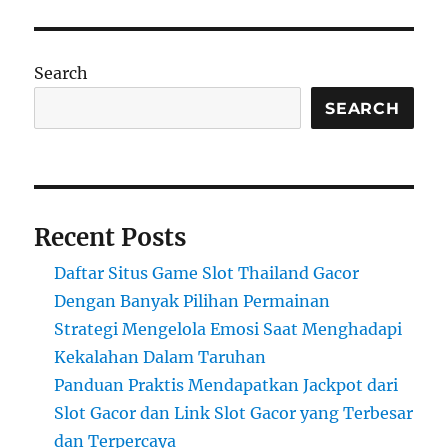
Search
SEARCH
Recent Posts
Daftar Situs Game Slot Thailand Gacor
Dengan Banyak Pilihan Permainan
Strategi Mengelola Emosi Saat Menghadapi
Kekalahan Dalam Taruhan
Panduan Praktis Mendapatkan Jackpot dari
Slot Gacor dan Link Slot Gacor yang Terbesar
dan Terpercaya