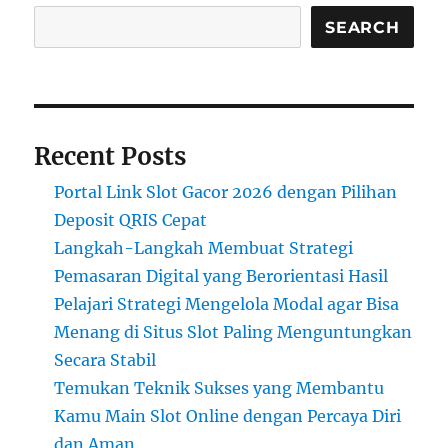
SEARCH
Recent Posts
Portal Link Slot Gacor 2026 dengan Pilihan
Deposit QRIS Cepat
Langkah-Langkah Membuat Strategi
Pemasaran Digital yang Berorientasi Hasil
Pelajari Strategi Mengelola Modal agar Bisa
Menang di Situs Slot Paling Menguntungkan
Secara Stabil
Temukan Teknik Sukses yang Membantu
Kamu Main Slot Online dengan Percaya Diri
dan Aman