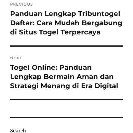
PREVIOUS
navigation
Panduan Lengkap Tribuntogel
Previous
post:
Daftar: Cara Mudah Bergabung
di Situs Togel Terpercaya
NEXT
Togel Online: Panduan
Next
post:
Lengkap Bermain Aman dan
Strategi Menang di Era Digital
Search