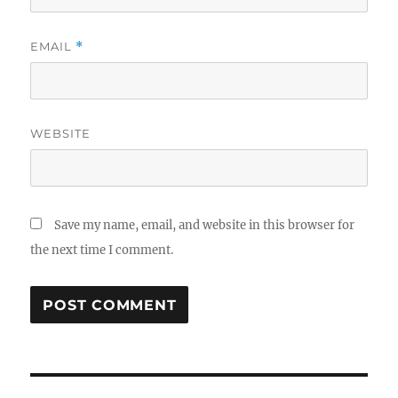
EMAIL
*
WEBSITE
Save my name, email, and website in this browser for
the next time I comment.
Post