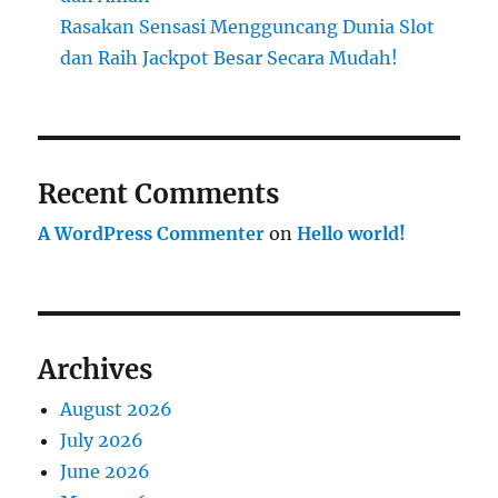
Rasakan Sensasi Mengguncang Dunia Slot
dan Raih Jackpot Besar Secara Mudah!
Recent Comments
A WordPress Commenter
on
Hello world!
Archives
August 2026
July 2026
June 2026