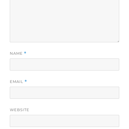
NAME
*
EMAIL
*
WEBSITE