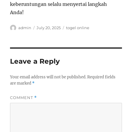
keberuntungan selalu menyertai langkah
Anda!
Author
Posted
Tags
admin
July 20, 2025
togel online
on
Leave a Reply
Your email address will not be published.
Required fields
are marked
*
COMMENT
*