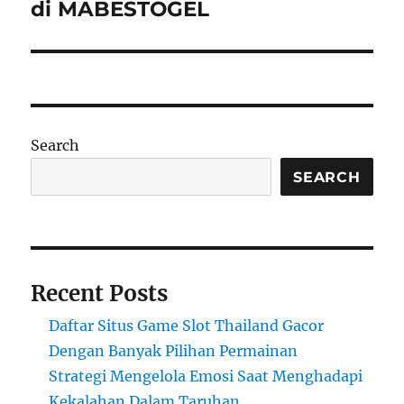
post:
di MABESTOGEL
Search
SEARCH
Recent Posts
Daftar Situs Game Slot Thailand Gacor
Dengan Banyak Pilihan Permainan
Strategi Mengelola Emosi Saat Menghadapi
Kekalahan Dalam Taruhan