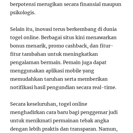
berpotensi merugikan secara finansial maupun
psikologis.
Selain itu, inovasi terus berkembang di dunia
togel online. Berbagai situs kini menawarkan
bonus menarik, promo cashback, dan fitur-
fitur tambahan untuk meningkatkan
pengalaman bermain. Pemain juga dapat
menggunakan aplikasi mobile yang
memudahkan taruhan serta memberikan
notifikasi hasil pengundian secara real-time.
Secara keseluruhan, togel online
menghadirkan cara baru bagi penggemar judi
untuk menikmati permainan tebak angka
dengan lebih praktis dan transparan. Namun,