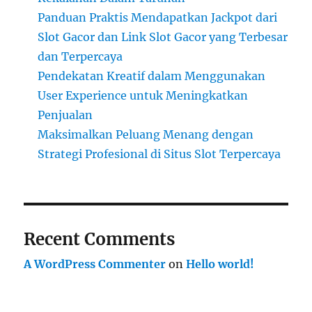
Panduan Praktis Mendapatkan Jackpot dari
Slot Gacor dan Link Slot Gacor yang Terbesar
dan Terpercaya
Pendekatan Kreatif dalam Menggunakan
User Experience untuk Meningkatkan
Penjualan
Maksimalkan Peluang Menang dengan
Strategi Profesional di Situs Slot Terpercaya
Recent Comments
A WordPress Commenter
on
Hello world!