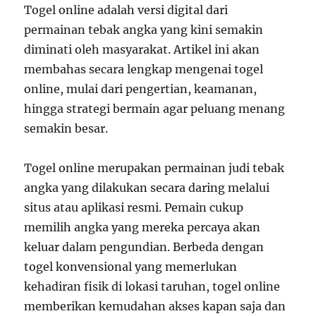
Togel online adalah versi digital dari
permainan tebak angka yang kini semakin
diminati oleh masyarakat. Artikel ini akan
membahas secara lengkap mengenai togel
online, mulai dari pengertian, keamanan,
hingga strategi bermain agar peluang menang
semakin besar.
Togel online merupakan permainan judi tebak
angka yang dilakukan secara daring melalui
situs atau aplikasi resmi. Pemain cukup
memilih angka yang mereka percaya akan
keluar dalam pengundian. Berbeda dengan
togel konvensional yang memerlukan
kehadiran fisik di lokasi taruhan, togel online
memberikan kemudahan akses kapan saja dan