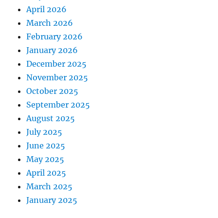
April 2026
March 2026
February 2026
January 2026
December 2025
November 2025
October 2025
September 2025
August 2025
July 2025
June 2025
May 2025
April 2025
March 2025
January 2025