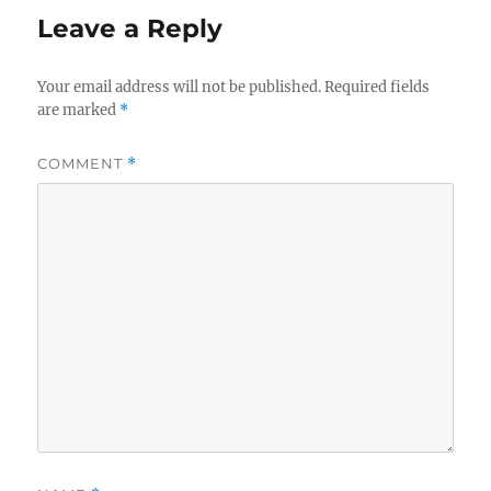
Leave a Reply
Your email address will not be published.
Required fields
are marked
*
COMMENT
*