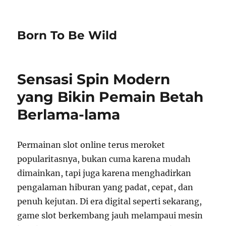
Born To Be Wild
Sensasi Spin Modern
yang Bikin Pemain Betah
Berlama-lama
Permainan slot online terus meroket
popularitasnya, bukan cuma karena mudah
dimainkan, tapi juga karena menghadirkan
pengalaman hiburan yang padat, cepat, dan
penuh kejutan. Di era digital seperti sekarang,
game slot berkembang jauh melampaui mesin