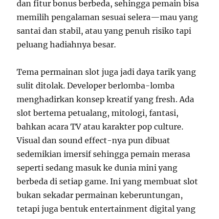
dan fitur bonus berbeda, sehingga pemain bisa
memilih pengalaman sesuai selera—mau yang
santai dan stabil, atau yang penuh risiko tapi
peluang hadiahnya besar.
Tema permainan slot juga jadi daya tarik yang
sulit ditolak. Developer berlomba-lomba
menghadirkan konsep kreatif yang fresh. Ada
slot bertema petualang, mitologi, fantasi,
bahkan acara TV atau karakter pop culture.
Visual dan sound effect-nya pun dibuat
sedemikian imersif sehingga pemain merasa
seperti sedang masuk ke dunia mini yang
berbeda di setiap game. Ini yang membuat slot
bukan sekadar permainan keberuntungan,
tetapi juga bentuk entertainment digital yang